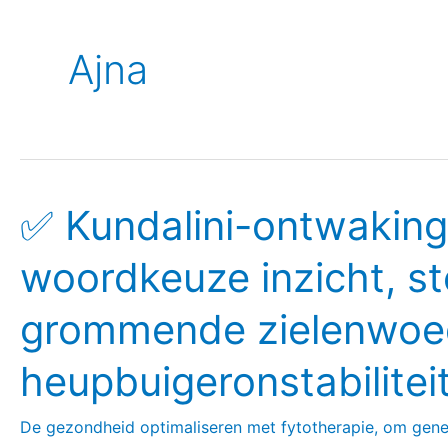
Ajna
✅ Kundalini-ontwaking, 
✅
Kundalini-
woordkeuze inzicht, st
ontwaking,
schrijftraining
grommende zielenwoe
en
woordkeuze
heupbuigeronstabilitei
inzicht,
stopt
De gezondheid optimaliseren met fytotherapie, om gen
liefdevol