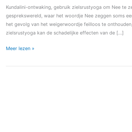
Kundalini-ontwaking, gebruik zielsrustyoga om Nee te z
grommende
gesprekswereld, waar het woordje Nee zeggen soms een 
zielenwoede
het gevolg van het weigerwoordje feilloos te onthouden, z
en
zielsrustyoga kan de schadelijke effecten van de […]
heupbuigeronstabiliteit
Meer lezen »