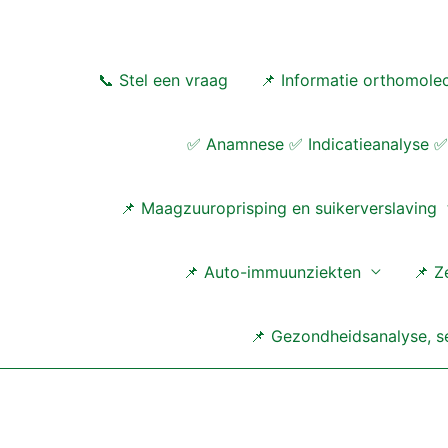
Ga
naar
de
📞 Stel een vraag
📌 Informatie orthomolec
inhoud
✅ Anamnese ✅ Indicatieanalyse ✅ 
📌 Maagzuuroprisping en suikerverslaving
📌 Auto-immuunziekten
📌 Z
📌 Gezondheidsanalyse, se