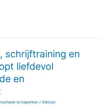
schrijftraining en
opt liefdevol
de en
t
enschade te beperken
/
Albican