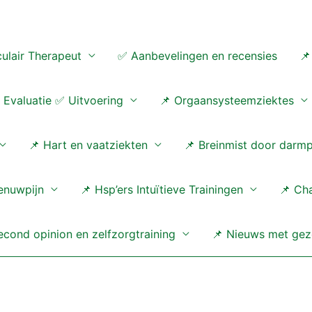
ulair Therapeut
✅ Aanbevelingen en recensies
📌
Evaluatie ✅ Uitvoering
📌 Orgaansysteemziektes
📌 Hart en vaatziekten
📌 Breinmist door darm
enuwpijn
📌 Hsp’ers Intuïtieve Trainingen
📌 Ch
cond opinion en zelfzorgtraining
📌 Nieuws met gez