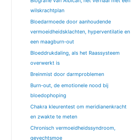
Biografie van Albican, het verhaal met een
wilskrachtplan
Bloedarmoede door aanhoudende
vermoeidheidsklachten, hyperventilatie en
een maagburn-out
Bloeddrukdaling, als het Raassysteem
overwerkt is
Breinmist door darmproblemen
Burn-out, de emotionele nood bij
bloedophoping
Chakra kleurentest om meridianenkracht
en zwakte te meten
Chronisch vermoeidheidssyndroom,
gevechtsmoe