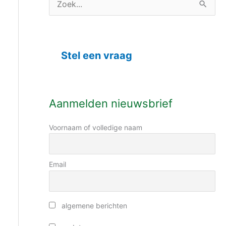
C
Z
a
o
t
e
e
Stel een vraag
k
g
n
o
a
r
Aanmelden nieuwsbrief
a
i
r
Voornaam of volledige naam
e
:
ë
n
Email
algemene berichten