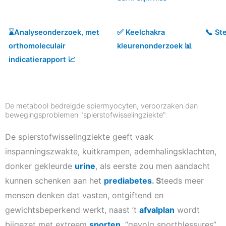
⌛️Analyseonderzoek, met
✅ Keelchakra
📞 St
orthomoleculair
kleurenonderzoek 📊
indicatierapport 📈
De metabool bedreigde spiermyocyten, veroorzaken dan
bewegingsproblemen "spierstofwisselingziekte"
De spierstofwisselingziekte geeft vaak
inspanningszwakte, kuitkrampen, ademhalingsklachten,
donker gekleurde
urine
, als eerste zou men aandacht
kunnen schenken aan het
prediabetes
. S
teeds meer
mensen denken dat vasten, ontgiftend en
gewichtsbeperkend werkt, naast ’t
afvalplan
wordt
bijgezet met extreem
sporten
, “gevolg sportblessures”.