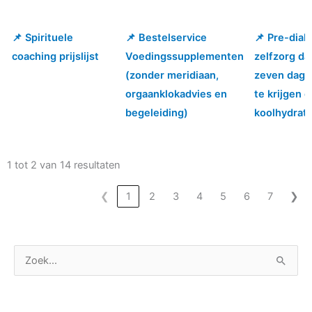
📌 Spirituele
📌 Bestelservice
📌 Pre-diab
📌 Spirituele
📌 Bestelservice
📌 Pre-diab
coaching prijslijst
Voedingssupplementen
zelfzorg da
coaching prijslijst
Voedingssupplementen
zelfzorg da
(zonder meridiaan,
zeven dage
(zonder meridiaan,
zeven dage
orgaanklokadvies en
te krijgen 
orgaanklokadvies en
te krijgen 
begeleiding)
koolhydrat
begeleiding)
koolhydrat
1 tot 2 van 14 resultaten
❮
1
2
3
4
5
6
7
❯
C
Z
a
o
t
e