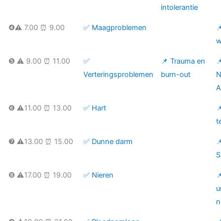
intolerantie
❹⚠️ 7.00 ⏰ 9.00
✅ Maagproblemen

w
❺ ⚠️ 9.00 ⏰ 11.00
✅
📌 Trauma en

Verteringsproblemen
burn-out
N
A
❻ ⚠️11.00 ⏰ 13.00
✅ Hart

t
❼ ⚠️13.00 ⏰ 15.00
✅ Dunne darm

S
❽ ⚠️17.00 ⏰ 19.00
✅ Nieren

u
n