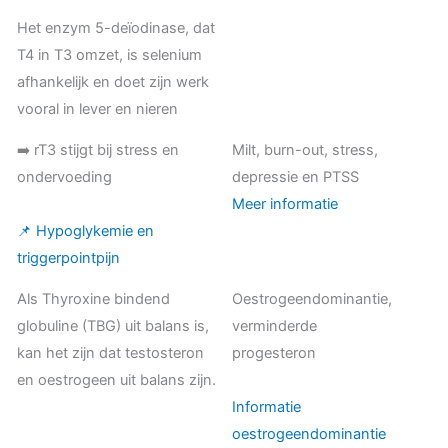
Het enzym 5-deïodinase, dat
T4 in T3 omzet, is selenium
afhankelijk en doet zijn werk
vooral in lever en nieren
➡️ rT3 stijgt bij stress en
Milt, burn-out, stress,
ondervoeding
depressie en PTSS
Meer informatie
📌 Hypoglykemie en
triggerpointpijn
Als Thyroxine bindend
Oestrogeendominantie,
globuline (TBG) uit balans is,
verminderde
kan het zijn dat testosteron
progesteron
en oestrogeen uit balans zijn.
Informatie
oestrogeendominantie