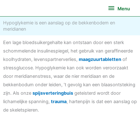
Ga
Menu
Menu
naar
de
Hypoglykemie is een aanslag op de bekkenbodem en
inhoud
meridianen
Een lage bloedsuikergehalte kan ontstaan door een sterk
schommelende insulinespiegel, het gebruik van geraffineerde
koolhydraten, levenspartnerverlies,
maagzuurtabletten
of
stressglucose. Hypoglykemie kan ook worden veroorzaakt
door meridianenstress, waar de nier meridiaan en de
bekkenbodum onder leiden, ’t gevolg kan een blaasontsteking
zijn. Als onze
spijsverteringbuis
geteisterd wordt door
lichamelijke spanning,
trauma
, hartenpijn is dat een aanslag op
de skeletspieren.