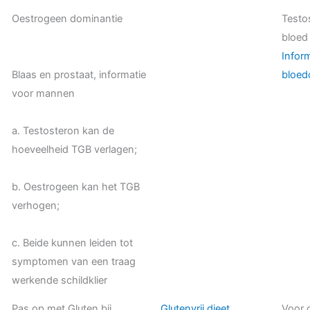
Oestrogeen dominantie
Testos
bloed
Infor
Blaas en prostaat, informatie
bloed
voor mannen
a. Testosteron kan de
hoeveelheid TGB verlagen;
b. Oestrogeen kan het TGB
verhogen;
c. Beide kunnen leiden tot
symptomen van een traag
werkende schildklier
Pas op met Gluten bij
Glutenvrij dieet
Voor g