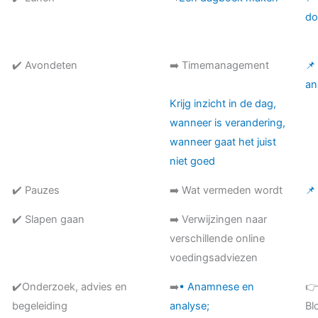
do
✔️ Avondeten
➡️ Timemanagement
📌
an
Krijg inzicht in de dag,
wanneer is verandering,
wanneer gaat het juist
niet goed
✔️ Pauzes
➡️ Wat vermeden wordt
📌
✔️ Slapen gaan
➡️ Verwijzingen naar
verschillende online
voedingsadviezen
✔️Onderzoek, advies en
➡️
• Anamnese en

begeleiding
analyse;
Bl