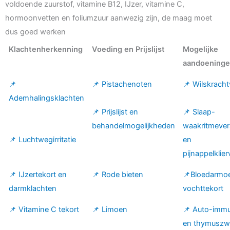
voldoende zuurstof, vitamine B12, IJzer, vitamine C,
hormoonvetten en foliumzuur aanwezig zijn, de maag moet
dus goed werken
Klachtenherkenning
Voeding en Prijslijst
Mogelijke
aandoening
📌
📌 Pistachenoten
📌 Wilskracht
Ademhalingsklachten
📌 Prijslijst en
📌 Slaap-
behandelmogelijkheden
waakritmever
📌 Luchtwegirritatie
en
pijnappelklier
📌 IJzertekort en
📌 Rode bieten
📌Bloedarmo
darmklachten
vochttekort
📌 Vitamine C tekort
📌 Limoen
📌 Auto-immu
en thymuszw