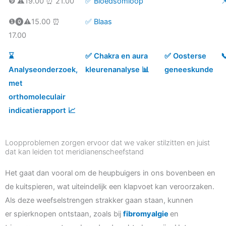
❾ ⚠️19.00 ⏰ 21.00
✅ Bloedsomloop

❶⓿⚠️15.00 ⏰
✅ Blaas
17.00
⌛️
✅ Chakra en aura
✅ Oosterse

Analyseonderzoek,
kleurenanalyse 📊
geneeskunde
met
orthomoleculair
indicatierapport 📈
Loopproblemen zorgen ervoor dat we vaker stilzitten en juist
dat kan leiden tot meridianenscheefstand
Het gaat dan vooral om de heupbuigers in ons bovenbeen en
de kuitspieren, wat uiteindelijk een klapvoet kan veroorzaken.
Als deze weefselstrengen strakker gaan staan, kunnen ​​
er spierknopen ontstaan, zoals bij
fibromyalgie
en