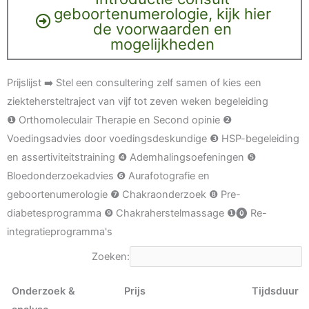
geboortenumerologie, kijk hier
de voorwaarden en
mogelijkheden
Prijslijst ➡️ Stel een consultering zelf samen of kies een
ziektehersteltraject van vijf tot zeven weken begeleiding
❶ Orthomoleculair Therapie en Second opinie ❷
Voedingsadvies door voedingsdeskundige ❸ HSP-begeleiding
en assertiviteitstraining ❹ Ademhalingsoefeningen ❺
Bloedonderzoekadvies ❻ Aurafotografie en
geboortenumerologie ❼ Chakraonderzoek ❽ Pre-
diabetesprogramma ❾ Chakraherstelmassage ❶⓿ Re-
integratieprogramma's
Zoeken:
Onderzoek &
Prijs
Tijdsduur