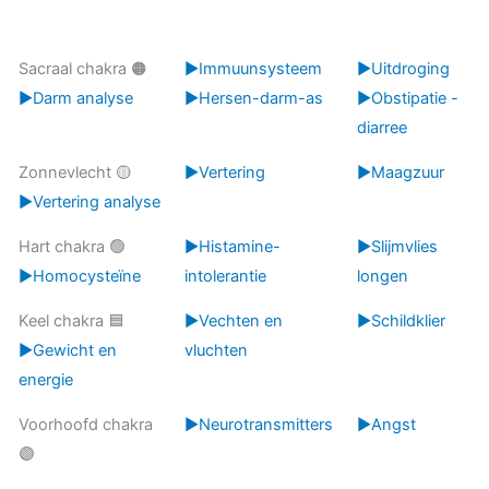
Sacraal chakra 🟠
▶️Immuunsysteem
▶️Uitdroging
▶️Darm analyse
▶️Hersen-darm-as
▶️Obstipatie -
diarree
Zonnevlecht 🟡
▶️Vertering
▶️Maagzuur
▶️Vertering analyse
Hart chakra 🟢
▶️Histamine-
▶️Slijmvlies
▶️Homocysteïne
intolerantie
longen
Keel chakra 🟦
▶️Vechten en
▶️Schildklier
▶️Gewicht en
vluchten
energie
Voorhoofd chakra
▶️Neurotransmitters
▶️Angst
🟣