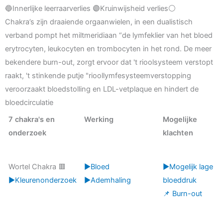
🔵Innerlijke leerraarverlies 🟣Kruinwijsheid verlies⚪
Chakra’s zijn draaiende orgaanwielen, in een dualistisch
verband pompt het miltmeridiaan “de lymfeklier van het bloed
erytrocyten, leukocyten en trombocyten in het rond. De meer
bekendere burn-out, zorgt ervoor dat 't rioolsysteem verstopt
raakt, 't stinkende putje "rioollymfesysteemverstopping
veroorzaakt bloedstolling en LDL-vetplaque en hindert de
bloedcirculatie
7 chakra's en
Werking
Mogelijke
onderzoek
klachten
Wortel Chakra 🟥
▶️Bloed
▶️Mogelijk lage
▶️Kleurenonderzoek
▶️Ademhaling
bloeddruk
📌 Burn-out