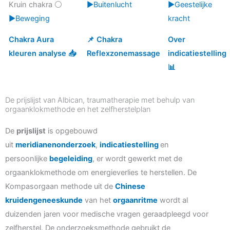
Kruin chakra ⚪
▶️Buitenlucht
▶️Geestelijke
▶️Beweging
kracht
Chakra Aura
📌 Chakra
Over
kleuren analyse 📥
Reflexzonemassage
indicatiestelling
📊
De prijslijst van Albican, traumatherapie met behulp van
orgaanklokmethode en het zelfherstelplan
De
prijslijst
is opgebouwd
uit
meridianenonderzoek
,
indicatiestelling
en
persoonlijke
begeleiding
, er wordt gewerkt met de
orgaanklokmethode om energieverlies te herstellen. De
Kompasorgaan methode uit de
Chinese
kruidengeneeskunde
van het
orgaanritme
wordt al
duizenden jaren voor medische vragen geraadpleegd voor
zelfherstel. De onderzoeksmethode gebruikt de