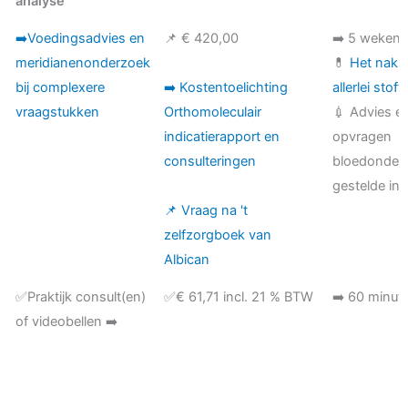
analyse
Onderzoek &
Prijs
Tijdsduur
➡️Voedingsadvies en
📌 € 420,00
➡️ 5 weken
analyse
meridianenonderzoek
💊
Het nakij
bij complexere
➡️ Kostentoelichting
allerlei stoff
vraagstukken
Orthomoleculair
💉 Advies e
indicatierapport en
opvragen
consulteringen
bloedonder
gestelde ind
📌 Vraag na 't
zelfzorgboek van
Albican
✅Praktijk consult(en)
✅€ 61,71 incl. 21 % BTW
➡️ 60 minut
of videobellen ➡️