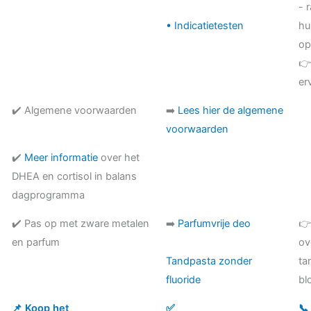
- 
• Indicatietesten
hu
op
👉
er
✔️ Algemene voorwaarden
➡️
Lees hier de algemene
voorwaarden
✔️
Meer informatie
over het
DHEA en cortisol in balans
dagprogramma
✔️ Pas op met zware metalen
➡️
Parfumvrije deo
👉
en parfum
ov
Tandpasta zonder
ta
fluoride
bl
📌 Koop het
✅
📞