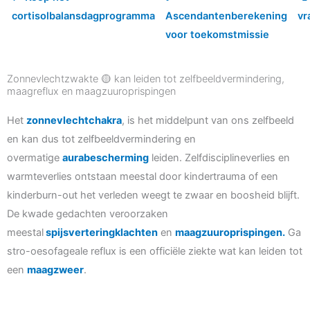
cortisolbalansdagprogramma
Ascendantenberekening
vr
voor toekomstmissie
Zonnevlechtzwakte 🟡 kan leiden tot zelfbeeldvermindering,
maagreflux en maagzuuroprispingen
Het
zonnevlechtchakra
, is het middelpunt van ons zelfbeeld
en kan dus tot zelfbeeldvermindering en
overmatige
aurabescherming
leiden. Zelfdisciplineverlies en
warmteverlies ontstaan meestal door kindertrauma of een
kinderburn-out het verleden weegt te zwaar en boosheid blijft.
De kwade gedachten veroorzaken
meestal
spijsverteringklachten
en
maagzuuroprispingen.
Ga
stro-oesofageale reflux is een officiële ziekte wat kan leiden tot
een
maagzweer
.