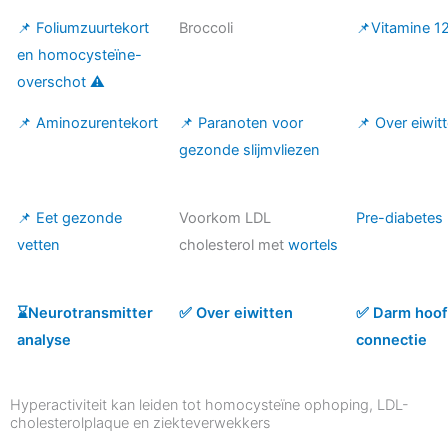
📌 Foliumzuurtekort
Broccoli
📌Vitamine 12
en homocysteïne-
overschot ⚠️
📌 Aminozurentekort
📌 Paranoten voor
📌 Over eiwit
gezonde slijmvliezen
📌 Eet gezonde
Voorkom LDL
Pre-diabetes
vetten
cholesterol met
wortels
⌛️Neurotransmitter
✅ Over eiwitten
✅ Darm hoo
analyse
connectie
Hyperactiviteit kan leiden tot homocysteïne ophoping, LDL-
cholesterolplaque en ziekteverwekkers