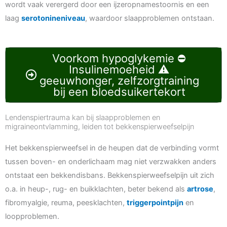
wordt vaak verergerd door een ijzeropnamestoornis en een
laag
serotonineniveau
, waardoor slaapproblemen ontstaan.
Voorkom hypoglykemie ⛔️
Insulinemoeheid ⚠️
geeuwhonger, zelfzorgtraining
bij een bloedsuikertekort
Lendenspiertrauma kan bij slaapproblemen en
migraineontvlamming, leiden tot bekkenspierweefselpijn
Het bekkenspierweefsel in de heupen dat de verbinding vormt
tussen boven- en onderlichaam mag niet verzwakken anders
ontstaat een bekkendisbans. Bekkenspierweefselpijn uit zich
o.a. in heup-, rug- en buikklachten, beter bekend als
artrose
,
fibromyalgie, reuma, peesklachten,
triggerpointpijn
en
loopproblemen.