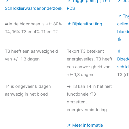
📌
📌 Triggerpoint pijn en
📌 Jo
Schildklierwaardenonderzoek
PDS
📌 Th
➡️In de bloedbaan is +/- 80%
📌 Bijnieruitputting
cellen
T4, 16% T3 en 4% T1 en T2
bloed
🩸
T3 heeft een aanwezigheid
Tekort T3 betekent
💉
van +/- 1,3 dagen
energieverlies. T3 heeft
Bloed
een aanwezigheid van
schild
+/- 1,3 dagen
T3 (rT
T4 is ongeveer 6 dagen
➡️ T3 kan T4 in het niet
aanwezig in het bloed
functionele rT3
omzetten,
energievermindering
📌 Meer informatie