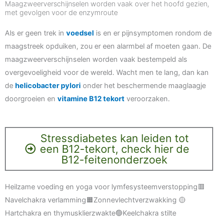
Maagzweerverschijnselen worden vaak over het hoofd gezien,
met gevolgen voor de enzymroute
Als er geen trek in
voedsel
is en er pijnsymptomen rondom de
maagstreek opduiken, zou er een alarmbel af moeten gaan. De
maagzweerverschijnselen worden vaak bestempeld als
overgevoeligheid voor de wereld. Wacht men te lang, dan kan
de
helicobacter pylori
onder het beschermende maaglaagje
doorgroeien en
vitamine B12 tekort
veroorzaken.
Stressdiabetes kan leiden tot
een B12-tekort, check hier de
B12-feitenonderzoek
Heilzame voeding en yoga voor lymfesysteemverstopping🟥
Navelchakra verlamming🟧Zonnevlechtverzwakking 🟡
Hartchakra en thymusklierzwakte🟢Keelchakra stilte