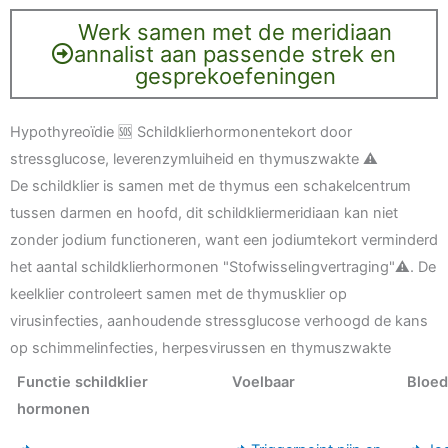
Werk samen met de meridiaan
annalist aan passende strek en
gesprekoefeningen
Hypothyreoïdie 🆘 Schildklierhormonentekort door
stressglucose, leverenzymluiheid en thymuszwakte ⚠️
De schildklier is samen met de thymus een schakelcentrum
tussen darmen en hoofd, dit schildkliermeridiaan kan niet
zonder jodium functioneren, want een jodiumtekort verminderd
het aantal schildklierhormonen "Stofwisselingvertraging"⚠️. De
keelklier controleert samen met de thymusklier op
virusinfecties, aanhoudende stressglucose verhoogd de kans
op schimmelinfecties, herpesvirussen en thymuszwakte
Functie schildklier
Voelbaar
Bloe
hormonen