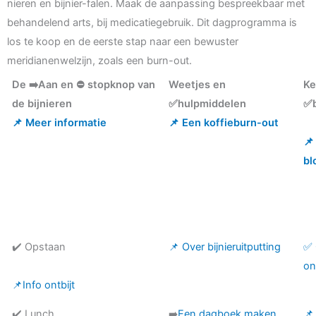
nieren en bijnier-falen. Maak de aanpassing bespreekbaar met
behandelend arts, bij medicatiegebruik. Dit dagprogramma is
los te koop en de eerste stap naar een bewuster
meridianenwelzijn, zoals een burn-out.
De ➡️Aan en ⛔ stopknop van
Weetjes en
Ke
de bijnieren
✅hulpmiddelen
✅b
📌 Meer informatie
📌 Een koffieburn-out
📌
bl
✔️ Opstaan
📌 Over bijnieruitputting
✅ 
on
📌Info ontbijt
✔️ Lunch
➡️
Een dagboek maken
📌