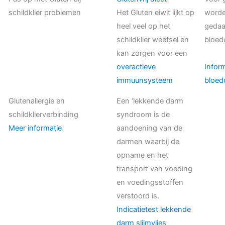
schildklier problemen
Het Gluten eiwit lijkt op
worde
heel veel op het
gedaa
schildklier weefsel en
bloed
kan zorgen voor een
overactieve
Infor
immuunsysteem
bloed
Glutenallergie en
Een ‘lekkende darm
schildklierverbinding
syndroom is de
Meer informatie
aandoening van de
darmen waarbij de
opname en het
transport van voeding
en voedingsstoffen
verstoord is.
Indicatietest lekkende
darm slijmvlies