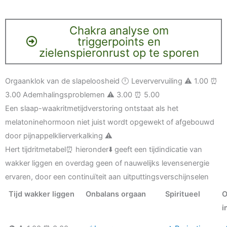
Chakra analyse om
triggerpoints en
zielenspieronrust op te sporen
Orgaanklok van de slapeloosheid 🕛 Leververvuiling ⚠️ 1.00 ⏰
3.00 Ademhalingsproblemen ⚠️ 3.00 ⏰ 5.00
Een slaap-waakritmetijdverstoring ontstaat als het
melatoninehormoon niet juist wordt opgewekt of afgebouwd
door pijnappelklierverkalking ⚠️
Hert tijdritmetabel⏰ hieronder⬇️ geeft een tijdindicatie van
wakker liggen en overdag geen of nauwelijks levensenergie
ervaren, door een continuïteit aan uitputtingsverschijnselen
Tijd wakker liggen
Onbalans orgaan
Spiritueel
O
i