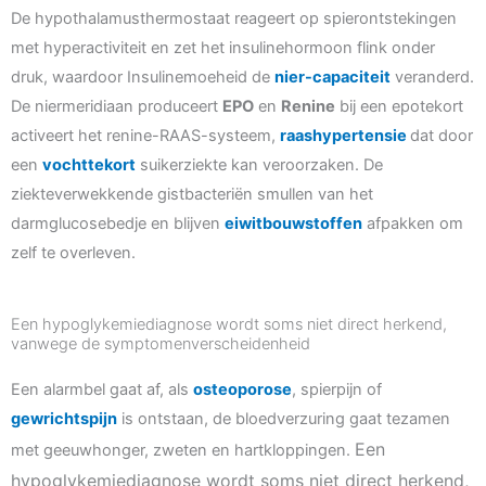
De hypothalamusthermostaat reageert op spierontstekingen
met hyperactiviteit en zet het insulinehormoon flink onder
druk, waardoor Insulinemoeheid de
nier-capaciteit
veranderd.
De niermeridiaan produceert
EPO
en
Renine
bij een epotekort
activeert het renine-RAAS-systeem,
raas
hypertensie
dat door
een
vochttekort
suikerziekte kan veroorzaken. De
ziekteverwekkende gistbacteriën smullen van het
darmglucosebedje en blijven
eiwitbouwstoffen
afpakken om
zelf te overleven.
Een hypoglykemiediagnose wordt soms niet direct herkend,
vanwege de symptomenverscheidenheid
Een alarmbel gaat af, als
osteoporose
, spierpijn of
gewrichtspijn
is ontstaan, de bloedverzuring gaat tezamen
Een
met geeuwhonger, zweten en hartkloppingen.
hypoglykemiediagnose wordt soms niet direct herkend,