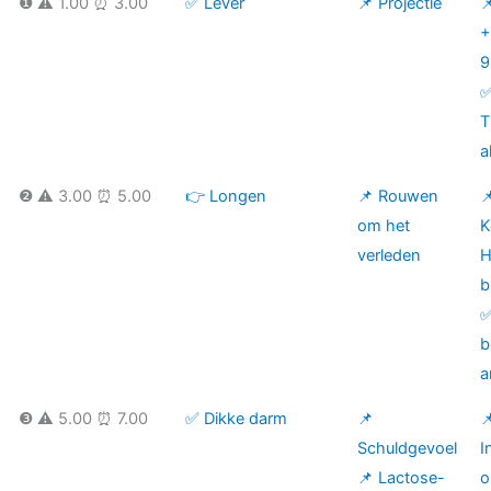
❶ ⚠️ 1.00 ⏰ 3.00
✅ Lever
📌 Projectie

+
9
T
a
❷ ⚠️ 3.00 ⏰ 5.00
👉 Longen
📌 Rouwen

om het
K
verleden
H
b
✅
b
a
❸ ⚠️ 5.00 ⏰ 7.00
✅ Dikke darm
📌

Schuldgevoel
I
📌 Lactose-
o