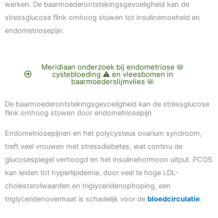
werken. De baarmoederontstekingsgevoeligheid kan de
stressglucose flink omhoog stuwen tot insulinemoeheid en
endometriosepijn.
Meridiaan onderzoek bij endometriose 📛
cystebloeding ⚠️ en vleesbomen in
baarmoederslijmvlies 📛
De baarmoederontstekingsgevoeligheid kan de stressglucose
flink omhoog stuwen door endometriosepijn
Endometriosepijnen en het polycysteus ovarium syndroom,
treft veel vrouwen met stressdiabetes, wat continu de
glucosespiegel verhoogd en het insulinehormoon uitput. PCOS
kan leiden tot hyperlipidemie, door veel te hoge LDL-
cholesterolwaarden en triglyceridenophoping, een
triglyceridenovermaat is schadelijk voor de
bloedcirculatie
.