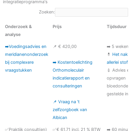
integratieprogramma's
Zoeken:
Onderzoek &
Prijs
Tijdsduur
analyse
Onderzoek &
Prijs
Tijdsduur
➡️Voedingsadvies en
📌 € 420,00
➡️ 5 weken
analyse
meridianenonderzoek
💊
Het nakij
bij complexere
➡️ Kostentoelichting
allerlei stoff
vraagstukken
Orthomoleculair
💉 Advies e
indicatierapport en
opvragen
consulteringen
bloedonder
gestelde ind
📌 Vraag na 't
zelfzorgboek van
Albican
✅Praktijk consult(en)
✅€ 61,71 incl. 21 % BTW
➡️ 60 minut