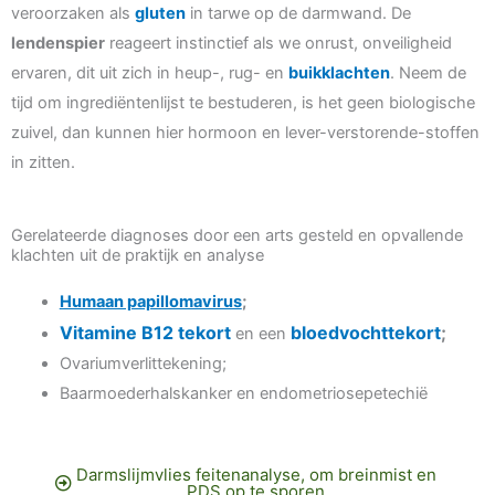
veroorzaken als
gluten
in tarwe op de darmwand. De
lendenspier
reageert instinctief als we onrust, onveiligheid
ervaren, dit uit zich in heup-, rug- en
buikklachten
. Neem de
tijd om ingrediëntenlijst te bestuderen, is het geen biologische
zuivel, dan kunnen hier hormoon en lever-verstorende-stoffen
in zitten.
Gerelateerde diagnoses door een arts gesteld en opvallende
klachten uit de praktijk en analyse
Humaan papillomavirus
;
Vitamine B12 tekort
bloedvochttekort
;
en een
Ovariumverlittekening;
Baarmoederhalskanker en endometriosepetechië
Darmslijmvlies feitenanalyse, om breinmist en
PDS op te sporen