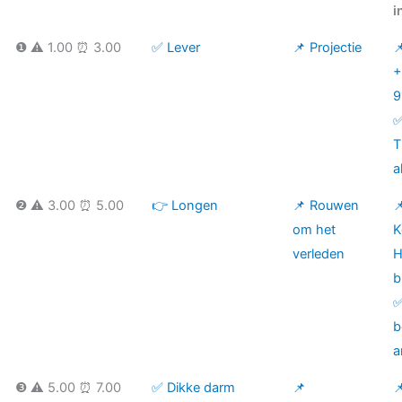
i
❶ ⚠️ 1.00 ⏰ 3.00
✅ Lever
📌 Projectie

+
9
T
a
❷ ⚠️ 3.00 ⏰ 5.00
👉 Longen
📌 Rouwen

om het
K
verleden
H
b
✅
b
a
❸ ⚠️ 5.00 ⏰ 7.00
✅ Dikke darm
📌
