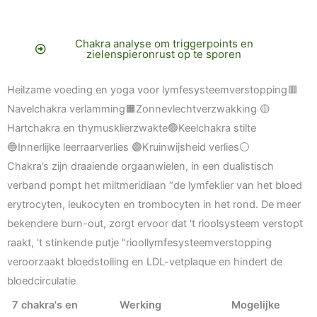
Chakra analyse om triggerpoints en
zielenspieronrust op te sporen
Heilzame voeding en yoga voor lymfesysteemverstopping🟥
Navelchakra verlamming🟧Zonnevlechtverzwakking 🟡
Hartchakra en thymusklierzwakte🟢Keelchakra stilte
🔵Innerlijke leerraarverlies 🟣Kruinwijsheid verlies⚪
Chakra’s zijn draaiende orgaanwielen, in een dualistisch
verband pompt het miltmeridiaan “de lymfeklier van het bloed
erytrocyten, leukocyten en trombocyten in het rond. De meer
bekendere burn-out, zorgt ervoor dat 't rioolsysteem verstopt
raakt, 't stinkende putje "rioollymfesysteemverstopping
veroorzaakt bloedstolling en LDL-vetplaque en hindert de
bloedcirculatie
7 chakra's en
Werking
Mogelijke