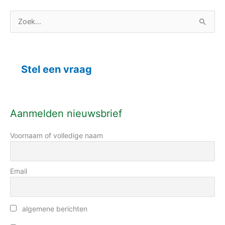
C
Z
a
o
t
e
e
k
Stel een vraag
g
n
o
a
r
a
Aanmelden nieuwsbrief
i
r
e
Voornaam of volledige naam
:
ë
n
Email
algemene berichten