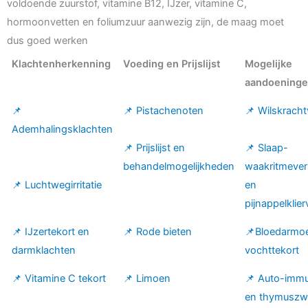
voldoende zuurstof, vitamine B12, IJzer, vitamine C,
hormoonvetten en foliumzuur aanwezig zijn, de maag moet
dus goed werken
Klachtenherkenning
Voeding en Prijslijst
Mogelijke
aandoening
📌
📌 Pistachenoten
📌 Wilskracht
Ademhalingsklachten
📌 Prijslijst en
📌 Slaap-
behandelmogelijkheden
waakritmever
📌 Luchtwegirritatie
en
pijnappelklier
📌 IJzertekort en
📌 Rode bieten
📌Bloedarmo
darmklachten
vochttekort
📌 Vitamine C tekort
📌 Limoen
📌 Auto-immu
en thymuszw