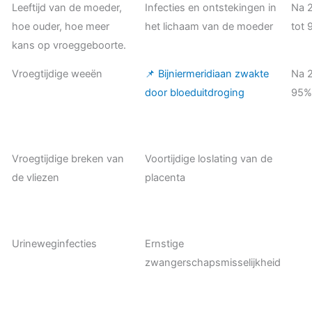
Leeftijd van de moeder,
Infecties en ontstekingen in
Na 
hoe ouder, hoe meer
het lichaam van de moeder
tot
kans op vroeggeboorte.
Vroegtijdige weeën
📌 Bijniermeridiaan zwakte
Na 2
door bloeduitdroging
95
Vroegtijdige breken van
Voortijdige loslating van de
de vliezen
placenta
Urineweginfecties
Ernstige
zwangerschapsmisselijkheid