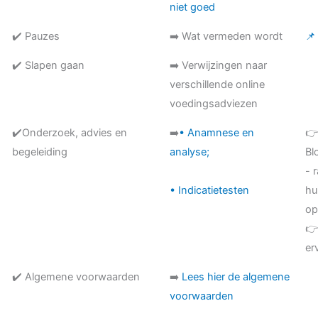
niet goed
✔️ Pauzes
➡️ Wat vermeden wordt
📌
✔️ Slapen gaan
➡️ Verwijzingen naar
verschillende online
voedingsadviezen
✔️Onderzoek, advies en
➡️
• Anamnese en

begeleiding
analyse;
Bl
- 
• Indicatietesten
hu
op
👉
er
✔️ Algemene voorwaarden
➡️
Lees hier de algemene
voorwaarden