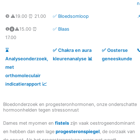
n
❾ ⚠️19.00 ⏰ 21.00
✅ Bloedsomloop

❶⓿⚠️15.00 ⏰
✅ Blaas
17.00
⌛️
✅ Chakra en aura
✅ Oosterse

Analyseonderzoek,
kleurenanalyse 📊
geneeskunde
met
orthomoleculair
indicatierapport 📈
Bloedonderzoek en progesteronhormonen, onze onderschatte
hormoonhelden tegen stressonrust
Dames met myomen en
fistels
zijn vaak oestrogeendominant
en hebben dan een lage
progesteronspiegel
, de oorzaak van
de onrust. Als het progesteronniveau weer wat wordt