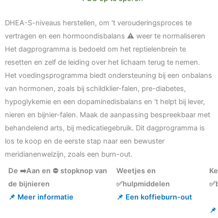
DHEA-S-niveaus herstellen, om 't verouderingsproces te
vertragen en een hormoondisbalans ⚠️ weer te normaliseren
Het dagprogramma is bedoeld om het reptielenbrein te
resetten en zelf de leiding over het lichaam terug te nemen.
Het voedingsprogramma biedt ondersteuning bij een onbalans
van hormonen, zoals bij schildklier-falen, pre-diabetes,
hypoglykemie en een dopaminedisbalans en 't helpt bij lever,
nieren en bijnier-falen. Maak de aanpassing bespreekbaar met
behandelend arts, bij medicatiegebruik. Dit dagprogramma is
los te koop en de eerste stap naar een bewuster
meridianenwelzijn, zoals een burn-out.
De ➡️Aan en ⛔ stopknop van
Weetjes en
Ke
de bijnieren
✅hulpmiddelen
✅b
📌 Meer informatie
📌 Een koffieburn-out
📌