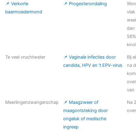
📌 Verkorte
📌 Progesterondaling
Wor
baarmoedermond
vlak
wee
dan 
56%
kind
Te veel vruchtwater
📌 Vaginale infecties door
Bij 
candida, HPV en 't EPV-virus
na 
komt
ove
van 
Meerlingenzwangerschap
📌 Maagzweer of
Na 
maagontsteking door
over
ongeluk of medische
ingreep