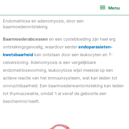
Ga
Menu
Menu
naar
de
Endometriose en adenomyosis, door een
inhoud
baarmoederontsteking
Baarmoederabcessen
en een cystebloeding zijn heel erg
ontstekingsgevoelig, waardoor eerder
endoparasieten-
kwetsbaarheid
kan ontstaan door een leukocyten en T-
celverstoring. Adenomyosis is een vergelijkbare
endometriosevorming, leukocytose wijst meestal op een
actieve reactie van het immuunsysteem, wat kan leiden tot
onvruchtbaarheid. Een baarmoederwantontsteking kan leiden
tot thymuszwakte, omdat ’t al vanaf de geboorte een
beschermrol heeft.