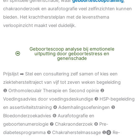
en spirituele genenschade, waar
geboortescooptraining
,
chakraonderzoek en aurafotografie veel zelfinzichten kunnen
bieden. Het krachtherstelplan met de levensthema
verloopinzicht maakt veel duidelijk.
Geboortescoop analyse bij emotionele
uitputting door geboortestress en
genenschade
Prijslijst ➡️ Stel een consultering zelf samen of kies een
ziektehersteltraject van vijf tot zeven weken begeleiding
❶ Orthomoleculair Therapie en Second opinie ❷
Voedingsadvies door voedingsdeskundige ❸ HSP-begeleiding
en assertiviteitstraining ❹ Ademhalingsoefeningen ❺
Bloedonderzoekadvies ❻ Aurafotografie en
geboortenumerologie ❼ Chakraonderzoek ❽ Pre-
diabetesprogramma ❾ Chakraherstelmassage ❶⓿ Re-