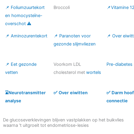
📌 Foliumzuurtekort
Broccoli
📌Vitamine 12
en homocysteïne-
overschot ⚠️
📌 Aminozurentekort
📌 Paranoten voor
📌 Over eiwit
gezonde slijmvliezen
📌 Eet gezonde
Voorkom LDL
Pre-diabetes
vetten
cholesterol met
wortels
⌛️Neurotransmitter
✅ Over eiwitten
✅ Darm hoo
analyse
connectie
De glucoseverklevingen blijven vastplakken op het buikvlies
waarna 't uitgroeit tot endometriose-lesies