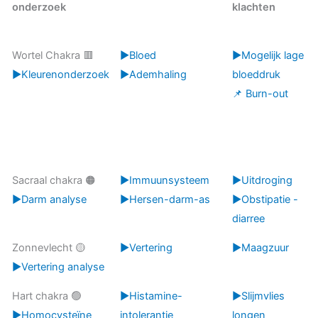
onderzoek
klachten
Wortel Chakra 🟥
▶️Bloed
▶️Mogelijk lage
▶️Kleurenonderzoek
▶️Ademhaling
bloeddruk
📌 Burn-out
Sacraal chakra 🟠
▶️Immuunsysteem
▶️Uitdroging
▶️Darm analyse
▶️Hersen-darm-as
▶️Obstipatie -
diarree
Zonnevlecht 🟡
▶️Vertering
▶️Maagzuur
▶️Vertering analyse
Hart chakra 🟢
▶️Histamine-
▶️Slijmvlies
▶️Homocysteïne
intolerantie
longen