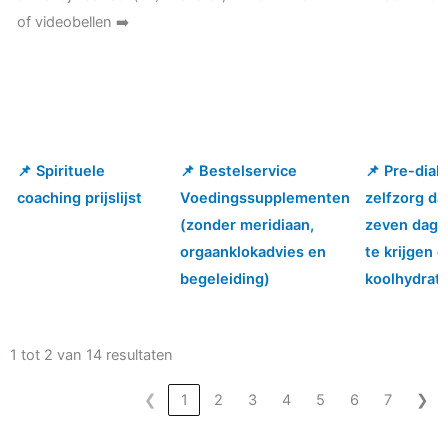
of videobellen ➡️
📌 Spirituele
📌 Bestelservice
📌 Pre-diab
📌 Spirituele
📌 Bestelservice
📌 Pre-diab
coaching prijslijst
Voedingssupplementen
zelfzorg da
coaching prijslijst
Voedingssupplementen
zelfzorg da
(zonder meridiaan,
zeven dage
(zonder meridiaan,
zeven dage
orgaanklokadvies en
te krijgen 
orgaanklokadvies en
te krijgen 
begeleiding)
koolhydrat
begeleiding)
koolhydrat
1 tot 2 van 14 resultaten
❮
1
2
3
4
5
6
7
❯