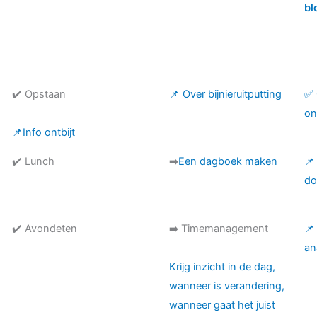
bl
✔️ Opstaan
📌 Over bijnieruitputting
✅ 
on
📌Info ontbijt
✔️ Lunch
➡️
Een dagboek maken
📌
do
✔️ Avondeten
➡️ Timemanagement
📌
an
Krijg inzicht in de dag,
wanneer is verandering,
wanneer gaat het juist