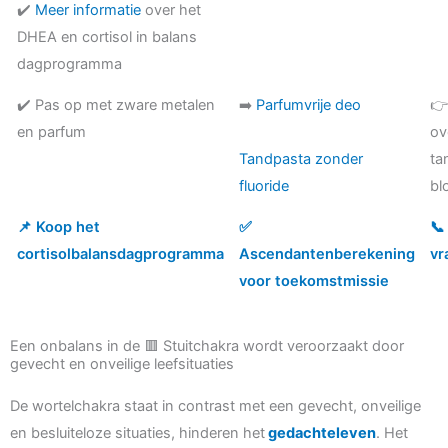
✔️
Meer informatie
over het
DHEA en cortisol in balans
dagprogramma
✔️ Pas op met zware metalen
➡️
Parfumvrije deo
👉
en parfum
ov
Tandpasta zonder
ta
fluoride
bl
📌 Koop het
✅
📞
cortisolbalansdagprogramma
Ascendantenberekening
vr
voor toekomstmissie
Een onbalans in de 🟥 Stuitchakra wordt veroorzaakt door
gevecht en onveilige leefsituaties
De wortelchakra staat in contrast met een gevecht, onveilige
en besluiteloze situaties, hinderen het
gedachteleven
. Het