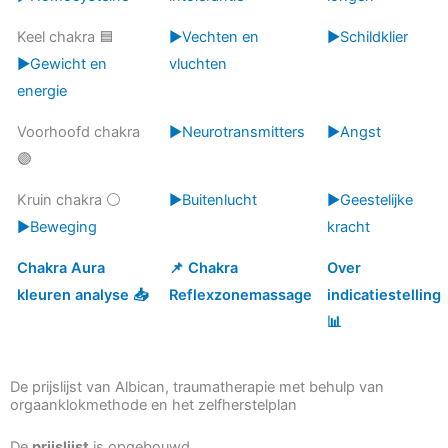
Keel chakra 🟦
▶️Vechten en
▶️Schildklier
▶️Gewicht en
vluchten
energie
Voorhoofd chakra
▶️Neurotransmitters
▶️Angst
🟣
Kruin chakra ⚪
▶️Buitenlucht
▶️Geestelijke
▶️Beweging
kracht
Chakra Aura
📌 Chakra
Over
kleuren analyse 📥
Reflexzonemassage
indicatiestelling
📊
De prijslijst van Albican, traumatherapie met behulp van
orgaanklokmethode en het zelfherstelplan
De
prijslijst
is opgebouwd