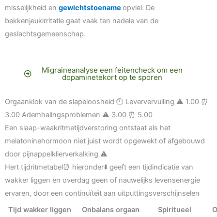
misselijkheid en
gewichtstoename
opviel. De
bekkenjeukirritatie gaat vaak ten nadele van de
geslachtsgemeenschap.
Migraineanalyse een feitencheck om een
dopaminetekort op te sporen
Orgaanklok van de slapeloosheid 🕛 Leververvuiling ⚠️ 1.00 ⏰
3.00 Ademhalingsproblemen ⚠️ 3.00 ⏰ 5.00
Een slaap-waakritmetijdverstoring ontstaat als het
melatoninehormoon niet juist wordt opgewekt of afgebouwd
door pijnappelklierverkalking ⚠️
Hert tijdritmetabel⏰ hieronder⬇️ geeft een tijdindicatie van
wakker liggen en overdag geen of nauwelijks levensenergie
ervaren, door een continuïteit aan uitputtingsverschijnselen
Tijd wakker liggen
Onbalans orgaan
Spiritueel
O