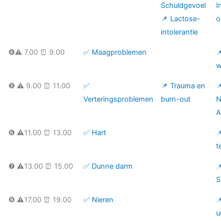
Schuldgevoel
I
📌 Lactose-
o
intolerantie
❹⚠️ 7.00 ⏰ 9.00
✅ Maagproblemen

w
❺ ⚠️ 9.00 ⏰ 11.00
✅
📌 Trauma en

Verteringsproblemen
burn-out
N
A
❻ ⚠️11.00 ⏰ 13.00
✅ Hart

t
❼ ⚠️13.00 ⏰ 15.00
✅ Dunne darm

S
❽ ⚠️17.00 ⏰ 19.00
✅ Nieren

u