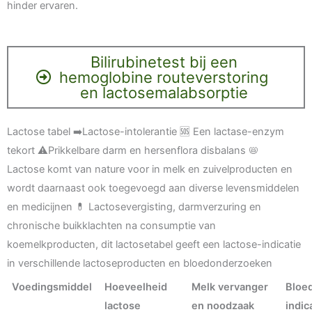
hinder ervaren.
Bilirubinetest bij een
hemoglobine routeverstoring
en lactosemalabsorptie
Lactose tabel ➡️Lactose-intolerantie 🆘 Een lactase-enzym
tekort ⚠️Prikkelbare darm en hersenflora disbalans 📛
Lactose komt van nature voor in melk en zuivelproducten en
wordt daarnaast ook toegevoegd aan diverse levensmiddelen
en medicijnen 💊 Lactosevergisting, darmverzuring en
chronische buikklachten na consumptie van
koemelkproducten, dit lactosetabel geeft een lactose-indicatie
in verschillende lactoseproducten en bloedonderzoeken
Voedingsmiddel
Hoeveelheid
Melk vervanger
Bloe
lactose
en noodzaak
indic