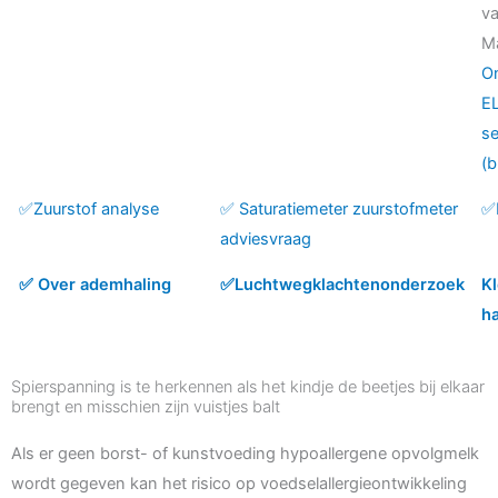
va
M
O
EL
s
(
✅Zuurstof analyse
✅ Saturatiemeter zuurstofmeter
✅
adviesvraag
✅ Over ademhaling
✅Luchtwegklachtenonderzoek
K
ha
Spierspanning is te herkennen als het kindje de beetjes bij elkaar
brengt en misschien zijn vuistjes balt
Als er geen borst- of kunstvoeding hypoallergene opvolgmelk
wordt gegeven kan het risico op voedselallergieontwikkeling