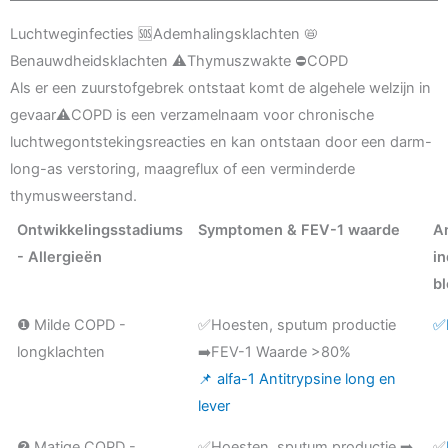
Luchtweginfecties 🆘Ademhalingsklachten 📛
Benauwdheidsklachten ⚠️Thymuszwakte ⛔COPD
Als er een zuurstofgebrek ontstaat komt de algehele welzijn in
gevaar⚠️COPD is een verzamelnaam voor chronische
luchtwegontstekingsreacties en kan ontstaan door een darm-
long-as verstoring, maagreflux of een verminderde
thymusweerstand.
Ontwikkelingsstadiums
Symptomen & FEV-1 waarde
A
- Allergieën
in
b
❶ Milde COPD -
✅Hoesten, sputum productie
✅I
longklachten
➡️FEV-1 Waarde >80%
📌 alfa-1 Antitrypsine long en
lever
❷ Matige COPD -
✅Hoesten, sputum productie ➡️
✅