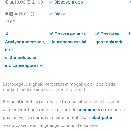
❾ ⚠️19.00 ⏰ 21.00
✅ Bloedsomloop

❶⓿⚠️15.00 ⏰
✅ Blaas
17.00
⌛️
✅ Chakra en aura
✅ Oosterse

Analyseonderzoek,
kleurenanalyse 📊
geneeskunde
met
orthomoleculair
indicatierapport 📈
Lactosegevoeligheid veroorzaakt mogelijk ook obstipatie,
omdat bloedsuiker de darmvocht onttrekt
Eenmaal in het colon trekt de lactosesubstantie extra vocht
aan en wordt gefermenteerd door de
schimmels
en komen er
gassen vrij. De darmbacteriefermentatie kan
obstipatie
veroorzaken, een langdurige constipatie kan een