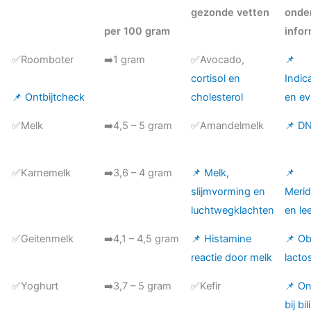
gezonde vetten
onder
per 100 gram
infor
✅Roomboter
➡️1 gram
✅Avocado,
📌
cortisol en
Indic
📌 Ontbijtcheck
cholesterol
en ev
✅Melk
➡️4,5 – 5 gram
✅Amandelmelk
📌 D
✅Karnemelk
➡️3,6 – 4 gram
📌 Melk,
📌
slijmvorming en
Meri
luchtwegklachten
en lee
✅Geitenmelk
➡️4,1 – 4,5 gram
📌 Histamine
📌 Ob
reactie door melk
lacto
✅Yoghurt
➡️3,7 – 5 gram
✅Kefir
📌 On
bij bi