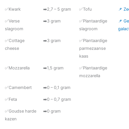
✅Kwark
➡️2,7 – 5 gram
✅Tofu
📌 Ze
✅Verse
➡️3 gram
✅Plantaardige
📌 Ge
slagroom
slagroom
galac
✅Cottage
➡️3 gram
✅Plantaardige
cheese
parmezaanse
kaas
✅Mozzarella
➡️1,5 gram
✅Plantaardige
mozzarella
✅Camembert
➡️0 – 0,1 gram
✅Feta
➡️0 – 0,7 gram
✅Goudse harde
➡️0 gram
kazen