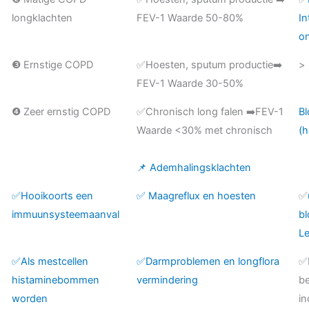
longklachten
FEV-1 Waarde 50-80%
In
o
❸ Ernstige COPD
✅Hoesten, sputum productie➡️
>
FEV-1 Waarde 30-50%
❹ Zeer ernstig COPD
✅Chronisch long falen ➡️FEV-1
B
Waarde <30% met chronisch
(
📌 Ademhalingsklachten
✅Hooikoorts een
✅ Maagreflux en hoesten
✅
immuunsysteemaanval
bl
Le
✅Als mestcellen
✅Darmproblemen en longflora
✅
histaminebommen
vermindering
be
worden
in