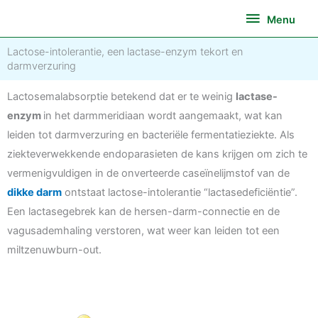
Ga
Menu
Menu
naar
de
Lactose-intolerantie, een lactase-enzym tekort en
inhoud
darmverzuring
Lactosemalabsorptie betekend dat er te weinig
lactase-
enzym
in het darmmeridiaan wordt aangemaakt, wat kan
leiden tot darmverzuring en bacteriële fermentatieziekte. Als
ziekteverwekkende endoparasieten de kans krijgen om zich te
vermenigvuldigen in de onverteerde caseïnelijmstof van de
dikke darm
ontstaat lactose-intolerantie “lactasedeficiëntie”.
Een lactasegebrek kan de hersen-darm-connectie en de
vagusademhaling verstoren, wat weer kan leiden tot een
miltzenuwburn-out.