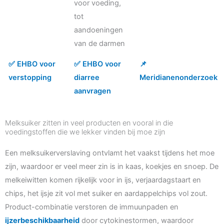
voor voeding,
tot
aandoeningen
van de darmen
✅ EHBO voor
✅ EHBO voor
📌
verstopping
diarree
Meridianenonderzoek
aanvragen
Melksuiker zitten in veel producten en vooral in die
voedingstoffen die we lekker vinden bij moe zijn
Een melksuikerverslaving ontvlamt het vaakst tijdens het moe
zijn, waardoor er veel meer zin is in kaas, koekjes en snoep. De
melkeiwitten komen rijkelijk voor in ijs, verjaardagstaart en
chips, het ijsje zit vol met suiker en aardappelchips vol zout.
Product-combinatie verstoren de immuunpaden en
ijzerbeschikbaarheid
door cytokinestormen, waardoor