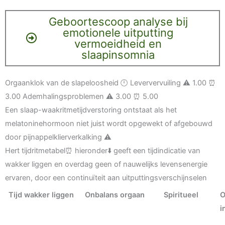
Geboortescoop analyse bij
emotionele uitputting
vermoeidheid en
slaapinsomnia
Orgaanklok van de slapeloosheid 🕛 Leververvuiling ⚠️ 1.00 ⏰
3.00 Ademhalingsproblemen ⚠️ 3.00 ⏰ 5.00
Een slaap-waakritmetijdverstoring ontstaat als het
melatoninehormoon niet juist wordt opgewekt of afgebouwd
door pijnappelklierverkalking ⚠️
Hert tijdritmetabel⏰ hieronder⬇️ geeft een tijdindicatie van
wakker liggen en overdag geen of nauwelijks levensenergie
ervaren, door een continuïteit aan uitputtingsverschijnselen
Tijd wakker liggen
Onbalans orgaan
Spiritueel
O
i