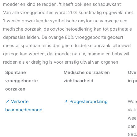
moeder en kind te redden, 't heeft ook een schaduwkant
Van alle vroeggeboortes wordt 20% kunstmatig opgewekt met
't weeën opwekkende synthetische oxytocine vanwege een
medische oorzaak, de oxytocinetoediening kan tot postnatale
depressies leiden. De overige 80% vroeggeboorte gebeurt
meestal spontaan, er is dan geen duidelijke oorzaak, alhoewel
gezegd kan worden, dat moeder natuur, mamma en baby wil
redden als er dreiging is voor ernstig uitval van organen
Spontane
Medische oorzaak en
Ove
vroeggeboorte
zichtbaarheid
in 
oorzaken
📌 Verkorte
📌 Progesterondaling
Wor
baarmoedermond
vlak
wee
dan 
56%