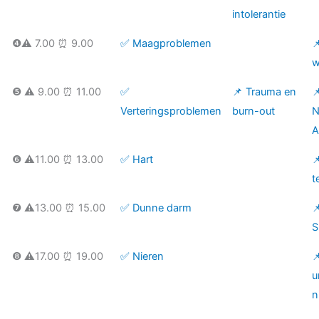
intolerantie
❹⚠️ 7.00 ⏰ 9.00
✅ Maagproblemen

w
❺ ⚠️ 9.00 ⏰ 11.00
✅
📌 Trauma en

Verteringsproblemen
burn-out
N
A
❻ ⚠️11.00 ⏰ 13.00
✅ Hart

t
❼ ⚠️13.00 ⏰ 15.00
✅ Dunne darm

S
❽ ⚠️17.00 ⏰ 19.00
✅ Nieren

u
n