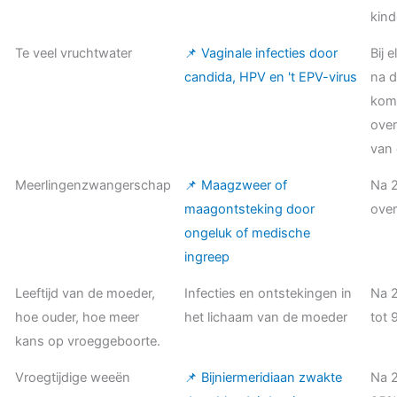
kind
Te veel vruchtwater
📌 Vaginale infecties door
Bij 
candida, HPV en 't EPV-virus
na 
komt
ove
van 
Meerlingenzwangerschap
📌 Maagzweer of
Na 
maagontsteking door
over
ongeluk of medische
ingreep
Leeftijd van de moeder,
Infecties en ontstekingen in
Na 
hoe ouder, hoe meer
het lichaam van de moeder
tot
kans op vroeggeboorte.
Vroegtijdige weeën
📌 Bijniermeridiaan zwakte
Na 2