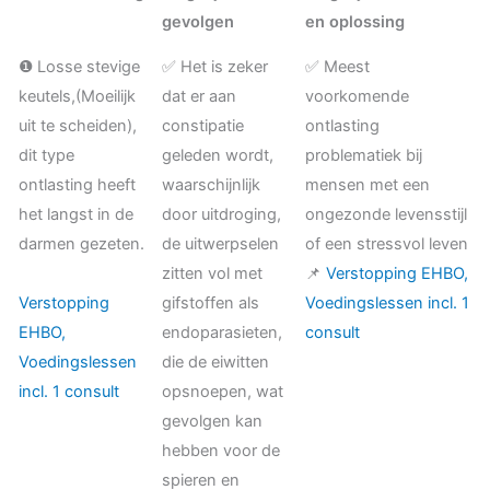
gevolgen
en oplossing
❶ Losse stevige
✅ Het is zeker
✅ Meest
keutels,(Moeilijk
dat er aan
voorkomende
uit te scheiden),
constipatie
ontlasting
dit type
geleden wordt,
problematiek bij
ontlasting heeft
waarschijnlijk
mensen met een
het langst in de
door uitdroging,
ongezonde levensstijl
darmen gezeten.
de uitwerpselen
of een stressvol leven
zitten vol met
📌
Verstopping EHBO,
Verstopping
gifstoffen als
Voedingslessen incl. 1
EHBO,
endoparasieten,
consult
Voedingslessen
die de eiwitten
incl. 1 consult
opsnoepen, wat
gevolgen kan
hebben voor de
spieren en