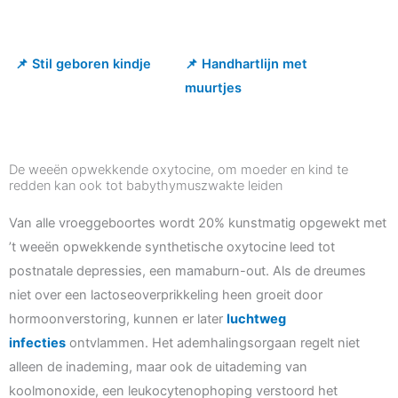
📌 Stil geboren kindje
📌 Handhartlijn met
muurtjes
De weeën opwekkende oxytocine, om moeder en kind te
redden kan ook tot babythymuszwakte leiden
Van alle vroeggeboortes wordt 20% kunstmatig opgewekt met
’t weeën opwekkende synthetische oxytocine leed tot
postnatale depressies, een mamaburn-out. Als de dreumes
niet over een lactoseoverprikkeling heen groeit door
hormoonverstoring, kunnen er later
luchtweg
infecties
ontvlammen. Het ademhalingsorgaan regelt niet
alleen de inademing, maar ook de uitademing van
koolmonoxide, een leukocytenophoping verstoord het