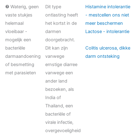
❼ Waterig, geen
Dit type
Histamine intolerantie
vaste stukjes
ontlasting heeft
- mestcellen ons niet
helemaal
het kortst in de
meer beschermen
vloeibaar -
darmen
Lactose - intolerantie
mogelijk een
doorgebracht.
bacteriële
Dit kan zijn
Colitis ulcerosa, dikke
darmaandoening
vanwege
darm ontsteking
of besmetting
ernstige diarree
met parasieten
vanwege een
ander land
bezoeken, als
India of
Thailand, een
bacteriële of
virale infectie,
overgevoeligheid