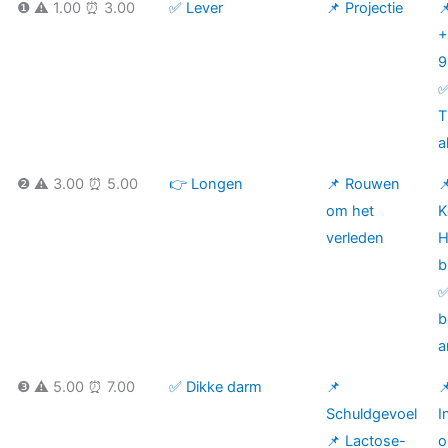
❶ ⚠️ 1.00 ⏰ 3.00
✅ Lever
📌 Projectie

+
9
T
a
❷ ⚠️ 3.00 ⏰ 5.00
👉 Longen
📌 Rouwen

om het
K
verleden
H
b
✅
b
a
❸ ⚠️ 5.00 ⏰ 7.00
✅ Dikke darm
📌

Schuldgevoel
I
📌 Lactose-
o