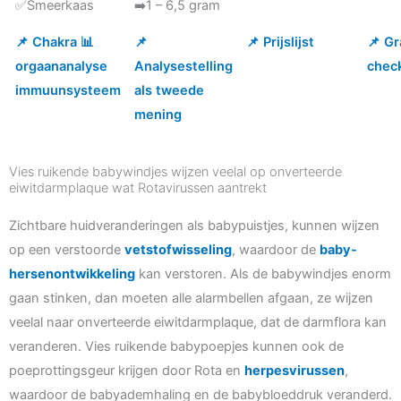
✅Smeerkaas
➡️1 – 6,5 gram
📌 Chakra 📊
📌
📌 Prijslijst
📌 Gr
orgaananalyse
Analysestelling
chec
immuunsysteem
als tweede
mening
Vies ruikende babywindjes wijzen veelal op onverteerde
eiwitdarmplaque wat Rotavirussen aantrekt
Zichtbare huidveranderingen als babypuistjes, kunnen wijzen
op een verstoorde
vetstofwisseling
, waardoor de
baby-
hersenontwikkeling
kan verstoren. Als de babywindjes enorm
gaan stinken, dan moeten alle alarmbellen afgaan, ze wijzen
veelal naar onverteerde eiwitdarmplaque, dat de darmflora kan
veranderen. Vies ruikende babypoepjes kunnen ook de
poeprottingsgeur krijgen door Rota en
herpesvirussen
,
waardoor de babyademhaling en de babybloeddruk veranderd.