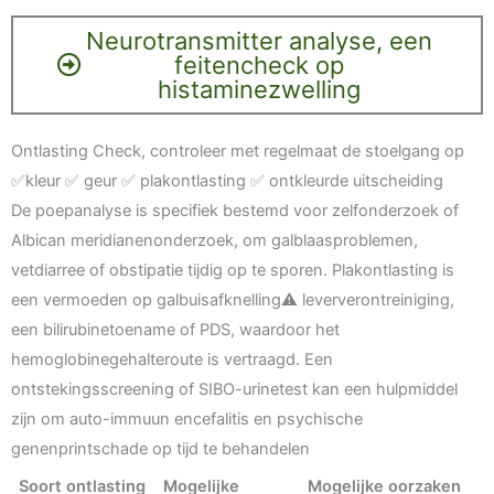
Neurotransmitter analyse, een
feitencheck op
histaminezwelling
Ontlasting Check, controleer met regelmaat de stoelgang op
✅kleur ✅ geur ✅ plakontlasting ✅ ontkleurde uitscheiding
De poepanalyse is specifiek bestemd voor zelfonderzoek of
Albican meridianenonderzoek, om galblaasproblemen,
vetdiarree of obstipatie tijdig op te sporen. Plakontlasting is
een vermoeden op galbuisafknelling⚠️ leververontreiniging,
een bilirubinetoename of PDS, waardoor het
hemoglobinegehalteroute is vertraagd. Een
ontstekingsscreening of SIBO-urinetest kan een hulpmiddel
zijn om auto-immuun encefalitis en psychische
genenprintschade op tijd te behandelen
Soort ontlasting
Mogelijke
Mogelijke oorzaken