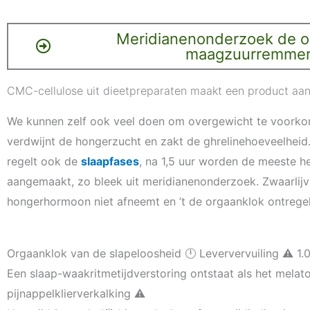
Meridianenonderzoek de on
maagzuurremmer
CMC-cellulose uit dieetpreparaten maakt een product aant
We kunnen zelf ook veel doen om overgewicht te voorkom
verdwijnt de hongerzucht en zakt de ghrelinehoeveelheid.
regelt ook de
slaapfases
, na 1,5 uur worden de meeste 
aangemaakt, zo bleek uit meridianenonderzoek. Zwaarlijvi
hongerhormoon niet afneemt en ’t de orgaanklok ontregel
Orgaanklok van de slapeloosheid 🕛 Leververvuiling ⚠️ 
Een slaap-waakritmetijdverstoring ontstaat als het mel
pijnappelklierverkalking ⚠️