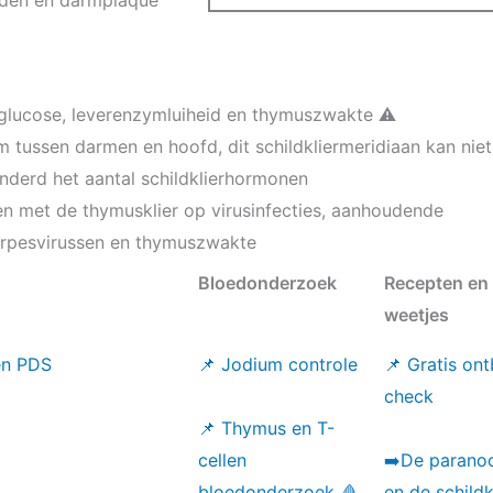
nden en darmplaque
sglucose, leverenzymluiheid en thymuszwakte ⚠️
 tussen darmen en hoofd, dit schildkliermeridiaan kan niet
nderd het aantal schildklierhormonen
men met de thymusklier op virusinfecties, aanhoudende
erpesvirussen en thymuszwakte
Bloedonderzoek
Recepten en
weetjes
 en PDS
📌 Jodium controle
📌 Gratis ont
check
📌 Thymus en T-
cellen
➡️De parano
bloedonderzoek 🩸
en de schildk