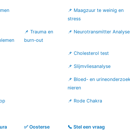
emen
📌 Maagzuur te weinig en
stress
📌 Trauma en
📌 Neurotransmitter Analyse
blemen
burn-out
📌 Cholesterol test
m
📌 Slijmvliesanalyse
📌 Bloed- en urineonderzoe
nieren
oop
📌 Rode Chakra
ura
✅ Oosterse
📞 Stel een vraag