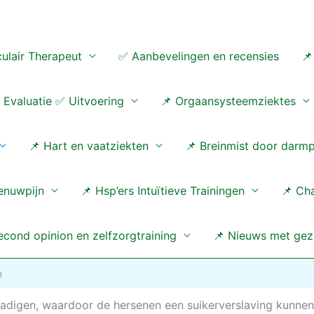
ulair Therapeut
✅ Aanbevelingen en recensies
📌
Evaluatie ✅ Uitvoering
📌 Orgaansysteemziektes
📌 Hart en vaatziekten
📌 Breinmist door darm
enuwpijn
📌 Hsp’ers Intuïtieve Trainingen
📌 Ch
cond opinion en zelfzorgtraining
📌 Nieuws met gez
n
digen, waardoor de hersenen een suikerverslaving kunnen