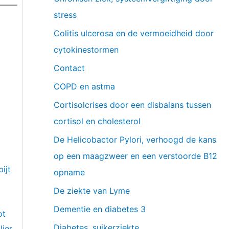
stress
Colitis ulcerosa en de vermoeidheid door
cytokinestormen
Contact
COPD en astma
Cortisolcrises door een disbalans tussen
cortisol en cholesterol
De Helicobactor Pylori, verhoogd de kans
op een maagzweer en een verstoorde B12
bijt
opname
De ziekte van Lyme
Dementie en diabetes 3
ot
Diabetes, suikerziekte
lier