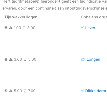
Hert tijdritmetabel⏰ hieronder⬇️ geeft een tijdindicatie 
ervaren, door een continuïteit aan uitputtingsverschijnsel
Tijd wakker liggen
Onbalans org
❶ ⚠️ 1.00 ⏰ 3.00
✅ Lever
❷ ⚠️ 3.00 ⏰ 5.00
👉 Longen
❸ ⚠️ 5.00 ⏰ 7.00
✅ Dikke darm