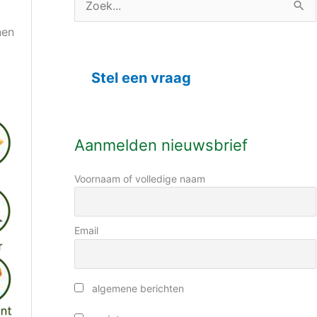
C
Z
a
nen
o
t
e
e
Stel een vraag
k
g
n
o
a
r
Aanmelden nieuwsbrief
a
i
r
Voornaam of volledige naam
e
:
ë
n
Email
algemene berichten