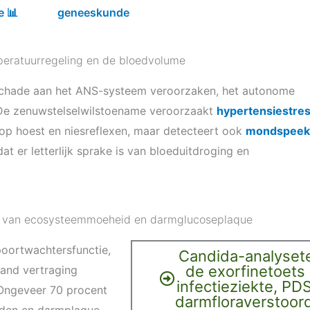
e 📊
geneeskunde
peratuurregeling en de bloedvolume
chade aan het ANS-systeem veroorzaken, het autonome
 De zenuwstelselwilstoename veroorzaakt
hypertensiestre
op hoest en niesreflexen, maar detecteert ook
mondspeek
t er letterlijk sprake is van bloeduitdroging en
rdt van ecosysteemmoeheid en darmglucoseplaque
poortwachtersfunctie,
Candida-analysete
de exorfinetoets 
and vertraging
infectieziekte, PD
Ongeveer 70 procent
darmfloraverstoor