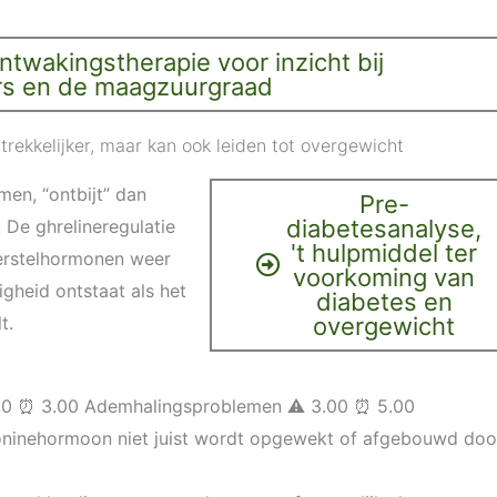
twakingstherapie voor inzicht bij
s en de maagzuurgraad
rekkelijker, maar kan ook leiden tot overgewicht
en, “ontbijt” dan
Pre-
diabetesanalyse,
 De ghrelineregulatie
't hulpmiddel ter
herstelhormonen weer
voorkoming van
gheid ontstaat als het
diabetes en
t.
overgewicht
1.00 ⏰ 3.00 Ademhalingsproblemen ⚠️ 3.00 ⏰ 5.00
atoninehormoon niet juist wordt opgewekt of afgebouwd doo