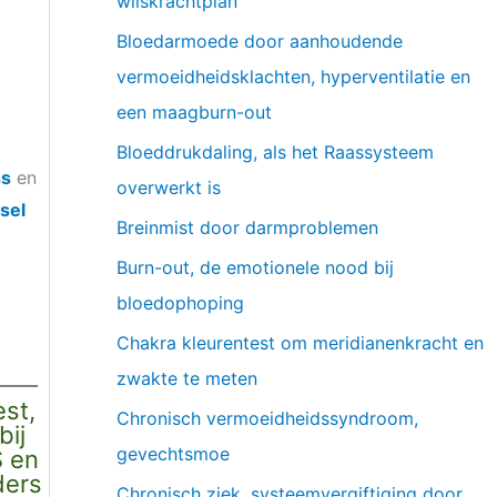
wilskrachtplan
Bloedarmoede door aanhoudende
vermoeidheidsklachten, hyperventilatie en
een maagburn-out
Bloeddrukdaling, als het Raassysteem
ss
en
overwerkt is
sel
Breinmist door darmproblemen
Burn-out, de emotionele nood bij
bloedophoping
Chakra kleurentest om meridianenkracht en
zwakte te meten
st,
Chronisch vermoeidheidssyndroom,
bij
gevechtsmoe
S en
ders
Chronisch ziek, systeemvergiftiging door