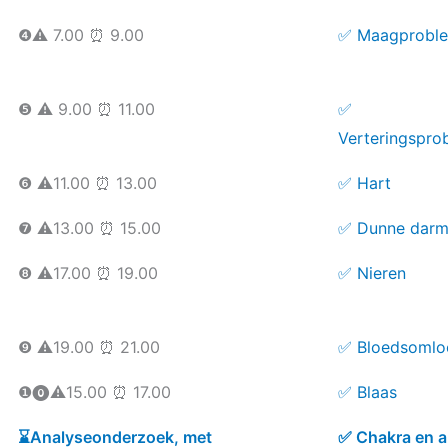
❹⚠️ 7.00 ⏰ 9.00
✅ Maagprobl
❺ ⚠️ 9.00 ⏰ 11.00
✅
Verteringspro
❻ ⚠️11.00 ⏰ 13.00
✅ Hart
❼ ⚠️13.00 ⏰ 15.00
✅ Dunne dar
❽ ⚠️17.00 ⏰ 19.00
✅ Nieren
❾ ⚠️19.00 ⏰ 21.00
✅ Bloedsoml
❶⓿⚠️15.00 ⏰ 17.00
✅ Blaas
⌛️Analyseonderzoek, met
✅ Chakra en a