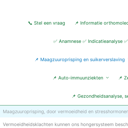
Ga
naar
de
📞 Stel een vraag
📌 Informatie orthomolec
inhoud
✅ Anamnese ✅ Indicatieanalyse ✅ 
📌 Maagzuuroprisping en suikerverslaving
📌 Auto-immuunziekten
📌 Z
📌 Gezondheidsanalyse, se
Maagzuuroprisping, door vermoeidheid en stresshormone
Vermoeidheidsklachten kunnen ons hongersysteem bescha