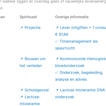
van wakker liggen en overdag geen of nauwelijks levensenerg
en
aan
Spiritueel
Overige informatie
📌 Projectie
📌 Lever ontgiften + 1 consu
€ 91,66
✅ Timemanagement als
speurtocht
📌 Rouwen om
📌 Koolmonoxide-Hemoglob
het verleden
bloedonderzoek
✅ Onderzoek, begeleiding,
analyse en advies
📌 Schuldgevoel
📌 Lactose Intolerantie DNA
📌 Lactose-
onderzoek
intolerantie