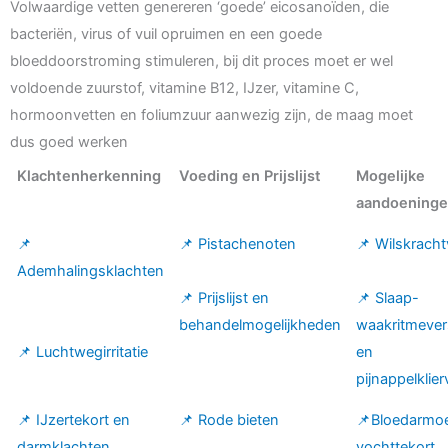
Volwaardige vetten genereren ‘goede’ eicosanoïden, die
bacteriën, virus of vuil opruimen en een goede
bloeddoorstroming stimuleren, bij dit proces moet er wel
voldoende zuurstof, vitamine B12, IJzer, vitamine C,
hormoonvetten en foliumzuur aanwezig zijn, de maag moet
dus goed werken
Klachtenherkenning
Voeding en Prijslijst
Mogelijke
aandoening
📌
📌 Pistachenoten
📌 Wilskracht
Ademhalingsklachten
📌 Prijslijst en
📌 Slaap-
behandelmogelijkheden
waakritmever
📌 Luchtwegirritatie
en
pijnappelklier
📌 IJzertekort en
📌 Rode bieten
📌Bloedarmo
darmklachten
vochttekort