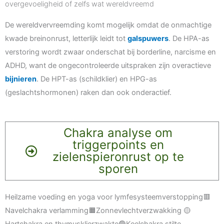
overgevoeligheid of zelfs wat wereldvreemd
De wereldvervreemding komt mogelijk omdat de onmachtige
kwade breinonrust, letterlijk leidt tot
galspuwers
. De HPA-as
verstoring wordt zwaar onderschat bij borderline, narcisme en
ADHD, want de ongecontroleerde uitspraken zijn overactieve
bijnieren
. De HPT-as (schildklier) en HPG-as
(geslachtshormonen) raken dan ook onderactief.
Chakra analyse om
triggerpoints en
zielenspieronrust op te
sporen
Heilzame voeding en yoga voor lymfesysteemverstopping🟥
Navelchakra verlamming🟧Zonnevlechtverzwakking 🟡
Hartchakra en thymusklierzwakte🟢Keelchakra stilte