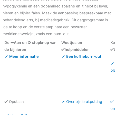
hypoglykemie en een dopaminedisbalans en 't helpt bij lever,
nieren en bijnier-falen. Maak de aanpassing bespreekbaar met
behandelend arts, bij medicatiegebruik. Dit dagprogramma is
los te koop en de eerste stap naar een bewuster
meridianenwelzijn, zoals een burn-out.
De ➡️Aan en ⛔ stopknop van
Weetjes en
Ke
de bijnieren
✅hulpmiddelen
✅b
📌 Meer informatie
📌 Een koffieburn-out
📌
bl
✔️ Opstaan
📌 Over bijnieruitputting
✅ 
on