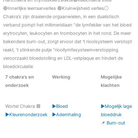
🔵Innerlijke leerraarverlies 🟣Kruinwijsheid verlies⚪
Chakra’s zijn draaiende orgaanwielen, in een dualistisch
verband pompt het miltmeridiaan “de lymfeklier van het bloed
erytrocyten, leukocyten en trombocyten in het rond. De meer
bekendere burn-out, zorgt ervoor dat 't rioolsysteem verstopt
raakt, 't stinkende putje "rioollymfesysteemverstopping
veroorzaakt bloedstolling en LDL-vetplaque en hindert de
bloedcirculatie
7 chakra's en
Werking
Mogelijke
onderzoek
klachten
Wortel Chakra 🟥
▶️Bloed
▶️Mogelijk lage
▶️Kleurenonderzoek
▶️Ademhaling
bloeddruk
📌 Burn-out