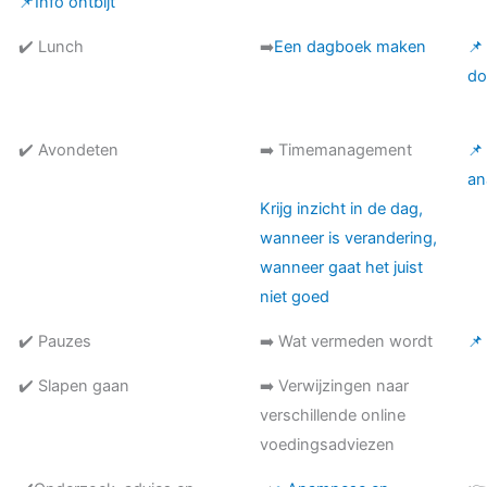
📌Info ontbijt
✔️ Lunch
➡️
Een dagboek maken
📌
do
✔️ Avondeten
➡️ Timemanagement
📌
an
Krijg inzicht in de dag,
wanneer is verandering,
wanneer gaat het juist
niet goed
✔️ Pauzes
➡️ Wat vermeden wordt
📌
✔️ Slapen gaan
➡️ Verwijzingen naar
verschillende online
voedingsadviezen