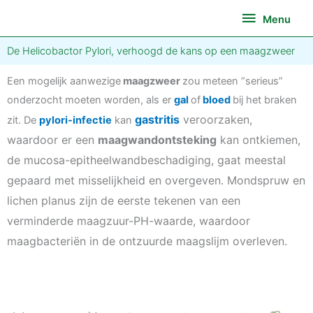
Ga
Menu
Menu
naar
de
De Helicobactor Pylori, verhoogd de kans op een maagzweer
inhoud
Een mogelijk aanwezige
maagzweer
zou meteen “serieus”
onderzocht moeten worden, als er
gal
of
bloed
bij het braken
gastritis
veroorzaken,
zit. De
pylori-infectie
kan
waardoor er een
maagwandontsteking
kan ontkiemen,
de mucosa-epitheelwandbeschadiging, gaat meestal
gepaard met misselijkheid en overgeven. Mondspruw en
lichen planus zijn de eerste tekenen van een
verminderde maagzuur-PH-waarde, waardoor
maagbacteriën in de ontzuurde maagslijm overleven.