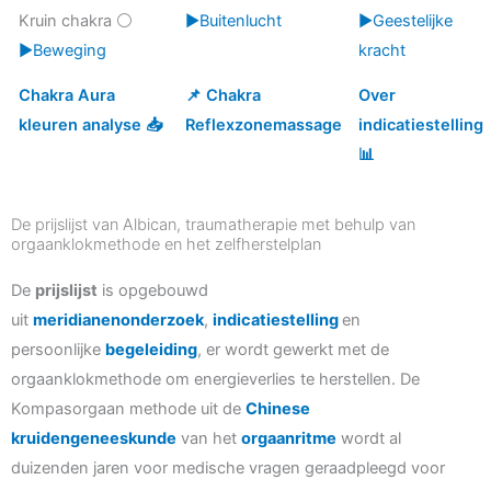
Kruin chakra ⚪
▶️Buitenlucht
▶️Geestelijke
▶️Beweging
kracht
Chakra Aura
📌 Chakra
Over
kleuren analyse 📥
Reflexzonemassage
indicatiestelling
📊
De prijslijst van Albican, traumatherapie met behulp van
orgaanklokmethode en het zelfherstelplan
De
prijslijst
is opgebouwd
uit
meridianenonderzoek
,
indicatiestelling
en
persoonlijke
begeleiding
, er wordt gewerkt met de
orgaanklokmethode om energieverlies te herstellen. De
Kompasorgaan methode uit de
Chinese
kruidengeneeskunde
van het
orgaanritme
wordt al
duizenden jaren voor medische vragen geraadpleegd voor