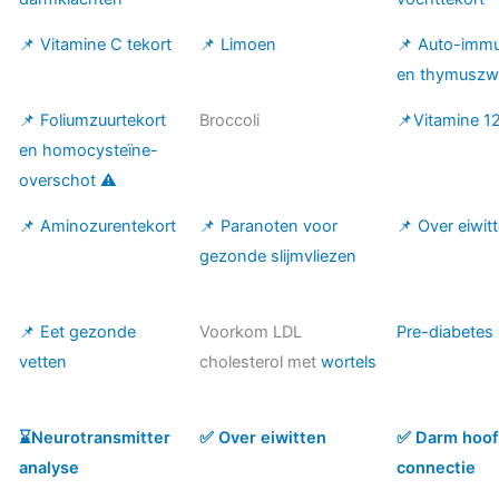
📌 Vitamine C tekort
📌 Limoen
📌 Auto-immu
en thymuszw
📌 Foliumzuurtekort
Broccoli
📌Vitamine 12
en homocysteïne-
overschot ⚠️
📌 Aminozurentekort
📌 Paranoten voor
📌 Over eiwit
gezonde slijmvliezen
📌 Eet gezonde
Voorkom LDL
Pre-diabetes
vetten
cholesterol met
wortels
⌛️Neurotransmitter
✅ Over eiwitten
✅ Darm hoo
analyse
connectie