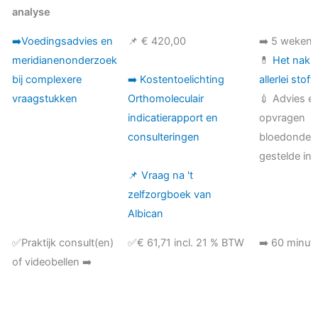
analyse
Onderzoek &
Prijs
Tijdsduur
➡️Voedingsadvies en
📌 € 420,00
➡️ 5 weken
analyse
meridianenonderzoek
💊
Het nakij
bij complexere
➡️ Kostentoelichting
allerlei stoff
vraagstukken
Orthomoleculair
💉 Advies e
indicatierapport en
opvragen
consulteringen
bloedonder
gestelde ind
📌 Vraag na 't
zelfzorgboek van
Albican
✅Praktijk consult(en)
✅€ 61,71 incl. 21 % BTW
➡️ 60 minut
of videobellen ➡️