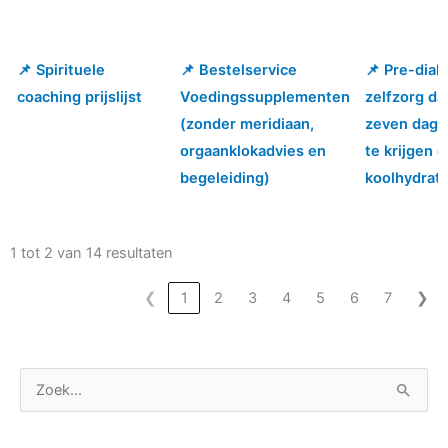
📌 Spirituele
📌 Bestelservice
📌 Pre-diab
📌 Spirituele
📌 Bestelservice
📌 Pre-diab
coaching prijslijst
Voedingssupplementen
zelfzorg da
coaching prijslijst
Voedingssupplementen
zelfzorg da
(zonder meridiaan,
zeven dage
(zonder meridiaan,
zeven dage
orgaanklokadvies en
te krijgen 
orgaanklokadvies en
te krijgen 
begeleiding)
koolhydrat
begeleiding)
koolhydrat
1 tot 2 van 14 resultaten
❮
1
2
3
4
5
6
7
❯
C
Z
a
o
t