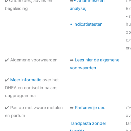
✔️Onderzoek, advies en
➡️
• Anamnese en

begeleiding
analyse;
Bl
- 
• Indicatietesten
hu
op
👉
er
✔️ Algemene voorwaarden
➡️
Lees hier de algemene
voorwaarden
✔️
Meer informatie
over het
DHEA en cortisol in balans
dagprogramma
✔️ Pas op met zware metalen
➡️
Parfumvrije deo
👉
en parfum
ov
Tandpasta zonder
ta