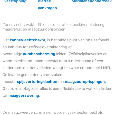
verstopping
diarree
Meridianenonderzoek
aanvragen
Zonnevlechtzwakte 🟡 kan leiden tot zelfbeeldvermindering,
maagreflux en maagzuuroprispingen
Het
zonnevlechtchakra
, is het middelpunt van ons zelfbeeld
en kan dus tot zelfbeeldvermindering en
overmatige
aurabescherming
leiden. Zelfdisciplineverlies en
warmteverlies ontstaan meestal door kindertrauma of een
kinderburn-out het verleden weegt te zwaar en boosheid blijft.
De kwade gedachten veroorzaken
meestal
spijsverteringklachten
en
maagzuuroprispingen.
Gastro-oesofageale reflux is een officiële ziekte wat kan leiden
tot
maagverzwering
.
De maagzweerverschijnselen worden vaak bestempeld als