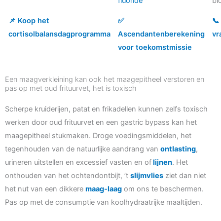
fluoride
bl
📌 Koop het
✅
📞
cortisolbalansdagprogramma
Ascendantenberekening
vr
voor toekomstmissie
Een maagverkleining kan ook het maagepitheel verstoren en
pas op met oud frituurvet, het is toxisch
Scherpe kruiderijen, patat en frikadellen kunnen zelfs toxisch
werken door oud frituurvet en een gastric bypass kan het
maagepitheel stukmaken. Droge voedingsmiddelen, het
tegenhouden van de natuurlijke aandrang van
ontlasting
,
urineren uitstellen en excessief vasten en of
lijnen
. Het
onthouden van het ochtendontbijt, ’t
slijmvlies
ziet dan niet
het nut van een dikkere
maag-laag
om ons te beschermen.
Pas op met de consumptie van koolhydraatrijke maaltijden.