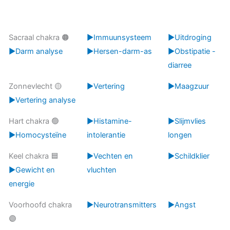
Sacraal chakra 🟠
▶️Immuunsysteem
▶️Uitdroging
▶️Darm analyse
▶️Hersen-darm-as
▶️Obstipatie -
diarree
Zonnevlecht 🟡
▶️Vertering
▶️Maagzuur
▶️Vertering analyse
Hart chakra 🟢
▶️Histamine-
▶️Slijmvlies
▶️Homocysteïne
intolerantie
longen
Keel chakra 🟦
▶️Vechten en
▶️Schildklier
▶️Gewicht en
vluchten
energie
Voorhoofd chakra
▶️Neurotransmitters
▶️Angst
🟣