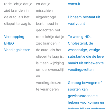
rode lichtje dat je
en dat je
consult
ziet branden in
misschien
de auto, als het
uitgedroogd
Lichaam bestaat uit
oliepeil te laag is
bent, houd in
veel vocht
gedachten het
Verstopping
rode lichtje dat je
Te weinig HDL
EHBO,
ziet branden in
Cholesterol, de
Voedingslessen
de auto, als het
wasachtige, vettige
oliepeil te laag is,
substantie die de lever
is 't een wijziging
maakt uit onbewerkte
om de levensstijl
voedingsvetten
en
voedingskeuze
Genoeg bewegen of
te veranderen
sporten kan
gewichtstoename
helpen voorkomen en