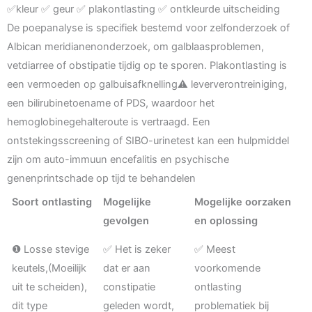
✅kleur ✅ geur ✅ plakontlasting ✅ ontkleurde uitscheiding
De poepanalyse is specifiek bestemd voor zelfonderzoek of
Albican meridianenonderzoek, om galblaasproblemen,
vetdiarree of obstipatie tijdig op te sporen. Plakontlasting is
een vermoeden op galbuisafknelling⚠️ leververontreiniging,
een bilirubinetoename of PDS, waardoor het
hemoglobinegehalteroute is vertraagd. Een
ontstekingsscreening of SIBO-urinetest kan een hulpmiddel
zijn om auto-immuun encefalitis en psychische
genenprintschade op tijd te behandelen
Soort ontlasting
Mogelijke
Mogelijke oorzaken
gevolgen
en oplossing
❶ Losse stevige
✅ Het is zeker
✅ Meest
keutels,(Moeilijk
dat er aan
voorkomende
uit te scheiden),
constipatie
ontlasting
dit type
geleden wordt,
problematiek bij