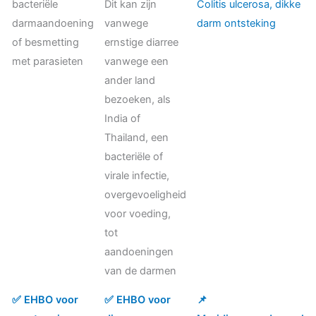
bacteriële
Dit kan zijn
Colitis ulcerosa, dikke
darmaandoening
vanwege
darm ontsteking
of besmetting
ernstige diarree
met parasieten
vanwege een
ander land
bezoeken, als
India of
Thailand, een
bacteriële of
virale infectie,
overgevoeligheid
voor voeding,
tot
aandoeningen
van de darmen
✅ EHBO voor
✅ EHBO voor
📌