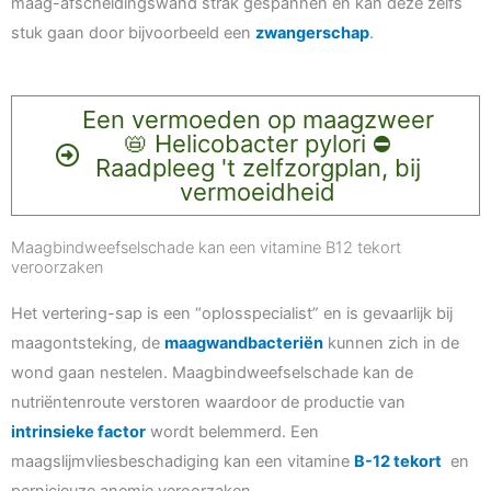
maag-afscheidingswand strak gespannen en kan deze zelfs
stuk gaan door bijvoorbeeld een
zwangerschap
.
Een vermoeden op maagzweer
📛 Helicobacter pylori ⛔️
Raadpleeg 't zelfzorgplan, bij
vermoeidheid
Maagbindweefselschade kan een vitamine B12 tekort
veroorzaken
Het vertering-sap is een “oplosspecialist” en is gevaarlijk bij
maagontsteking, de
maagwandbacteriën
kunnen zich in de
wond gaan nestelen. Maagbindweefselschade kan de
nutriëntenroute verstoren waardoor de productie van
intrinsieke factor
wordt belemmerd. Een
maagslijmvliesbeschadiging kan een vitamine
B-12 tekort
en