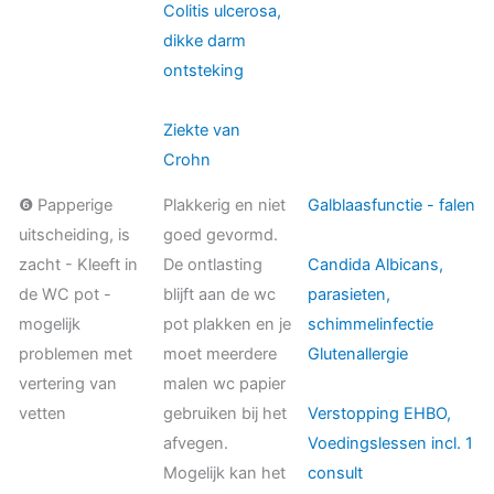
Colitis ulcerosa,
dikke darm
ontsteking
Ziekte van
Crohn
❻ Papperige
Plakkerig en niet
Galblaasfunctie - falen
uitscheiding, is
goed gevormd.
zacht - Kleeft in
De ontlasting
Candida Albicans,
de WC pot -
blijft aan de wc
parasieten,
mogelijk
pot plakken en je
schimmelinfectie
problemen met
moet meerdere
Glutenallergie
vertering van
malen wc papier
vetten
gebruiken bij het
Verstopping EHBO,
afvegen.
Voedingslessen incl. 1
Mogelijk kan het
consult