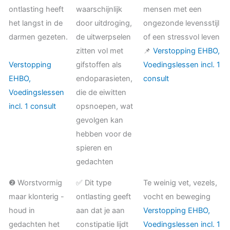
ontlasting heeft
waarschijnlijk
mensen met een
het langst in de
door uitdroging,
ongezonde levensstijl
darmen gezeten.
de uitwerpselen
of een stressvol leven
zitten vol met
📌
Verstopping EHBO,
Verstopping
gifstoffen als
Voedingslessen incl. 1
EHBO,
endoparasieten,
consult
Voedingslessen
die de eiwitten
incl. 1 consult
opsnoepen, wat
gevolgen kan
hebben voor de
spieren en
gedachten
❷ Worstvormig
✅ Dit type
Te weinig vet, vezels,
maar klonterig -
ontlasting geeft
vocht en beweging
houd in
aan dat je aan
Verstopping EHBO,
gedachten het
constipatie lijdt
Voedingslessen incl. 1