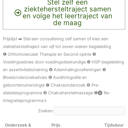
Stel zelf een
ziektehersteltraject samen
en volge het leertraject van
de maag
Prijslijst ➡️ Stel een consultering zelf samen of kies een
ziektehersteltraject van vijf tot zeven weken begeleiding
❶ Orthomoleculair Therapie en Second opinie ❷
Voedingsadvies door voedingsdeskundige ❸ HSP-begeleiding
en assertiviteitstraining ❹ Ademhalingsoefeningen ❺
Bloedonderzoekadvies ❻ Aurafotografie en
geboortenumerologie ❼ Chakraonderzoek ❽ Pre-
diabetesprogramma ❾ Chakraherstelmassage ❶⓿ Re-
integratieprogramma's
Zoeken:
Onderzoek &
Prijs
Tijdsduur