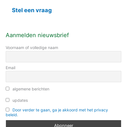
e
e
k
Stel een vraag
g
n
o
a
r
a
Aanmelden nieuwsbrief
i
r
e
Voornaam of volledige naam
:
ë
n
Email
algemene berichten
updates
Door verder te gaan, ga je akkoord met het privacy
beleid.