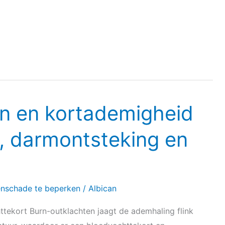
n en kortademigheid
, darmontsteking en
enschade te beperken
/
Albican
ekort Burn-outklachten jaagt de ademhaling flink