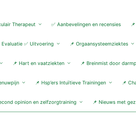
ulair Therapeut
✅ Aanbevelingen en recensies
📌
Evaluatie ✅ Uitvoering
📌 Orgaansysteemziektes
📌 Hart en vaatziekten
📌 Breinmist door darm
enuwpijn
📌 Hsp’ers Intuïtieve Trainingen
📌 Ch
cond opinion en zelfzorgtraining
📌 Nieuws met gez