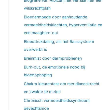
Biografie van Albican, het verhaal met een
wilskrachtplan
Bloedarmoede door aanhoudende
vermoeidheidsklachten, hyperventilatie en
een maagburn-out
Bloeddrukdaling, als het Raassysteem
overwerkt is
Breinmist door darmproblemen
Burn-out, de emotionele nood bij
bloedophoping
Chakra kleurentest om meridianenkracht
en zwakte te meten
Chronisch vermoeidheidssyndroom,
gevechtsmoe