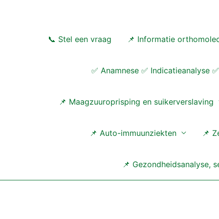
Ga
naar
de
📞 Stel een vraag
📌 Informatie orthomolec
inhoud
✅ Anamnese ✅ Indicatieanalyse ✅ 
📌 Maagzuuroprisping en suikerverslaving
📌 Auto-immuunziekten
📌 Z
📌 Gezondheidsanalyse, se