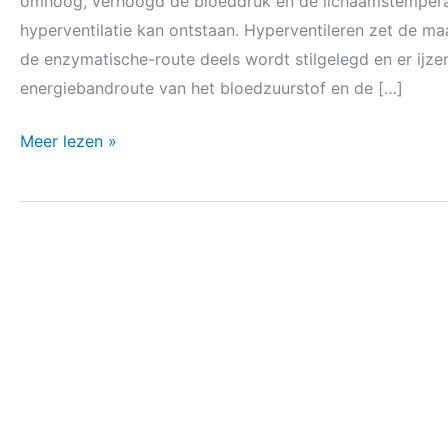
omhoog, verhoogd de bloeddruk en de lichaamstemperat
long-
hyperventilatie kan ontstaan. Hyperventileren zet de ma
darm-
de enzymatische-route deels wordt stilgelegd en er ijze
as-
energiebandroute van het bloedzuurstof en de […]
schade
Meer lezen »