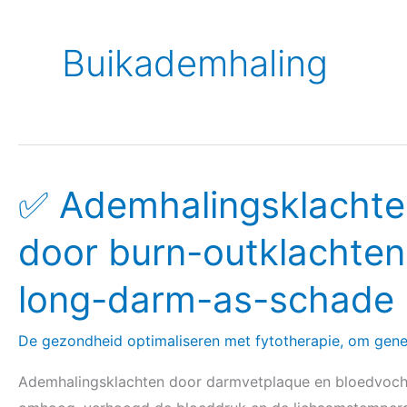
Buikademhaling
✅ Ademhalingsklachte
✅
Ademhalingsklachten
door burn-outklachten
en
kortademigheid
long-darm-as-schade
door
burn-
De gezondheid optimaliseren met fytotherapie, om gen
outklachten,
darmontsteking
Ademhalingsklachten door darmvetplaque en bloedvochtt
en