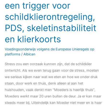
graanlijmplaque,
een trigger voor
’t
schildklierontregeling,
is
een
PDS, skeletinstabiliteit
trigger
voor
en klierkoorts
schildklierontregeling,
PDS,
Voedingsonderwijs volgens de Europese Unieregels op
skeletinstabiliteit
platforms
/
Albican
en
Stress zou een oorzaak kunnen zijn, dat de schildklier
klierkoorts
ontwricht. Als we even terug gaan voor de stress, moeten
we serieus kijken naar wat we eten en hoe we onder druk
staan, door werk en thuis, denk alleen al aan het
huishouden, vaak denkt men “Moeders is heerlijk thuis”,
Moeders werkt maar 20 uren buiten de deur. Ja er kan maar
steeds meer bij. Uiteindelijk kan Moeder niet meer en is haar