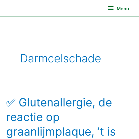
Ga
Menu
Menu
naar
de
inhoud
Darmcelschade
✅ Glutenallergie, de
✅
Glutenallergie,
reactie op
de
reactie
graanlijmplaque, ’t is
op