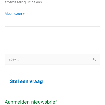
stofwisseling uit balans.
Meer lezen »
C
Z
a
o
t
e
e
k
Stel een vraag
g
n
o
a
r
a
Aanmelden nieuwsbrief
i