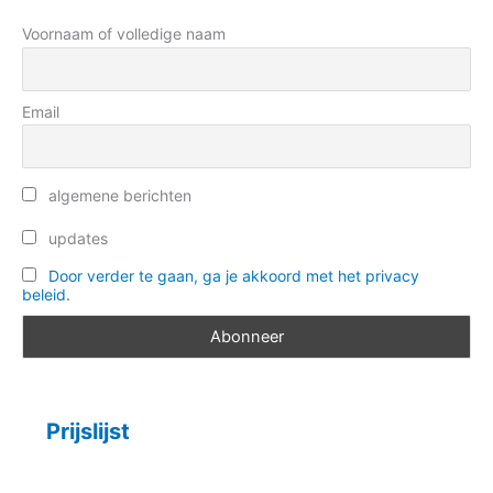
r
e
Voornaam of volledige naam
:
ë
n
Email
algemene berichten
updates
Door verder te gaan, ga je akkoord met het privacy
beleid.
Prijslijst