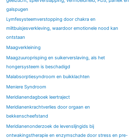
geelzucht, spierverslapping, vermoeidheid, PDS, paniek en
galspugen
Lymfesysteemverstopping door chakra en
miltbuisjesverkleving, waardoor emotionele nood kan
ontstaan
Maagverkleining
Maagzuuroprisping en suikerverslaving, als het
hongersysteem is beschadigd
Malabsorptiesyndroom en buikklachten
Meniere Syndroom
Meridianendagboek leertraject
Meridianenkrachtverlies door orgaan en
bekkenscheefstand
Meridianenonderzoek de levenslijngids bij
ontwakingstherapie en enzymschade door stress en pre-