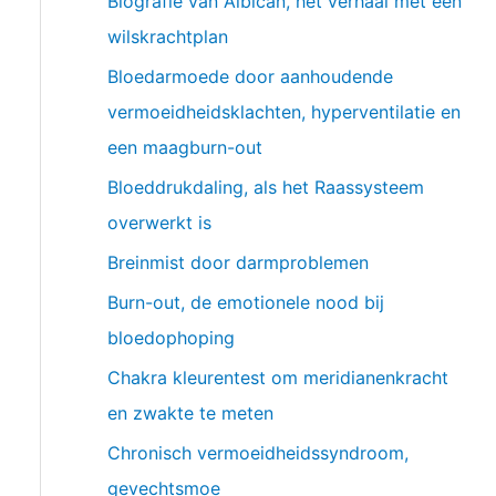
Biografie van Albican, het verhaal met een
wilskrachtplan
Bloedarmoede door aanhoudende
vermoeidheidsklachten, hyperventilatie en
een maagburn-out
Bloeddrukdaling, als het Raassysteem
overwerkt is
Breinmist door darmproblemen
Burn-out, de emotionele nood bij
bloedophoping
Chakra kleurentest om meridianenkracht
en zwakte te meten
Chronisch vermoeidheidssyndroom,
gevechtsmoe