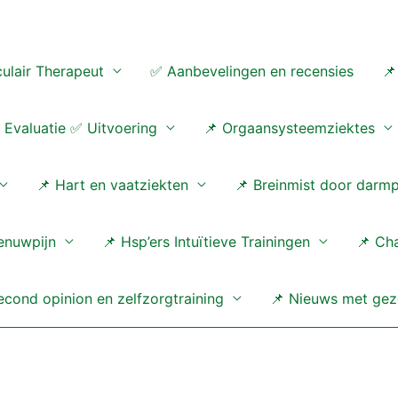
ulair Therapeut
✅ Aanbevelingen en recensies
📌
Evaluatie ✅ Uitvoering
📌 Orgaansysteemziektes
📌 Hart en vaatziekten
📌 Breinmist door darm
enuwpijn
📌 Hsp’ers Intuïtieve Trainingen
📌 Ch
cond opinion en zelfzorgtraining
📌 Nieuws met gez