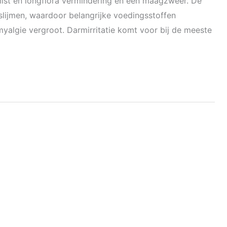
mist en longflora vermindering en een maagzweer. De
ijmen, waardoor belangrijke voedingsstoffen
lgie vergroot. Darmirritatie komt voor bij de meeste