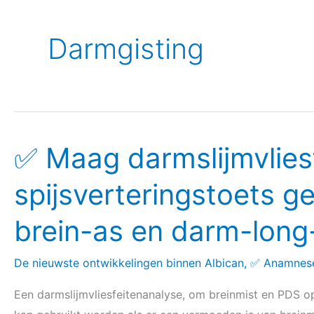
Darmgisting
✅ Maag darmslijmvlies
✅
Maag
spijsverteringstoets ge
darmslijmvliesfeitenanalyse,
de
brein-as en darm-long
spijsverteringstoets
geeft
De nieuwste ontwikkelingen binnen Albican
,
✅ Anamnese 
inzicht
in
Een darmslijmvliesfeitenanalyse, om breinmist en PDS o
darm-