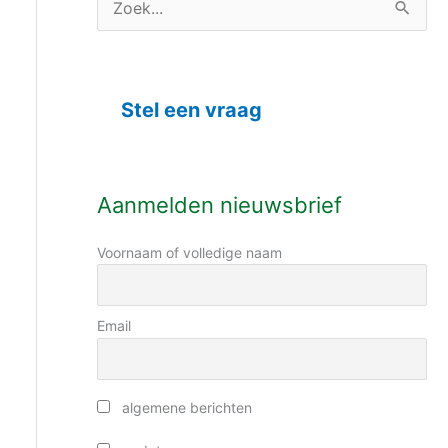
C
Z
a
o
t
e
e
Stel een vraag
k
g
n
o
a
r
Aanmelden nieuwsbrief
a
i
r
Voornaam of volledige naam
e
:
ë
n
Email
algemene berichten