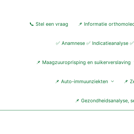
Ga
naar
de
📞 Stel een vraag
📌 Informatie orthomolec
inhoud
✅ Anamnese ✅ Indicatieanalyse ✅ 
📌 Maagzuuroprisping en suikerverslaving
📌 Auto-immuunziekten
📌 Z
📌 Gezondheidsanalyse, se