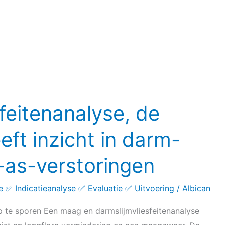
feitenanalyse, de
eft inzicht in darm-
-as-verstoringen
✅ Indicatieanalyse ✅ Evaluatie ✅ Uitvoering
/
Albican
p te sporen Een maag en darmslijmvliesfeitenanalyse