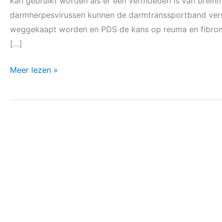
kan gebruikt worden als er een vermoeden is van brein
brein-
darmherpesvirussen kunnen de darmtranssportband versl
as
weggekaapt worden en PDS de kans op reuma en fibromya
en
[…]
darm-
Meer lezen »
long-
as-
verstoringen