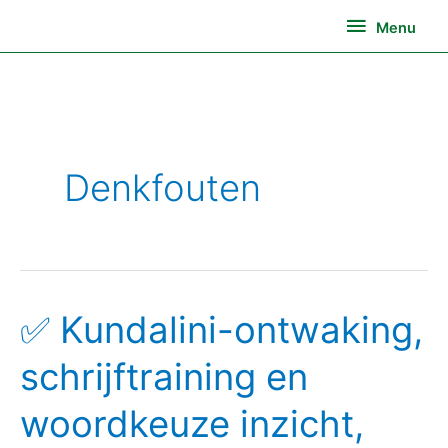
Ga
Menu
Menu
naar
de
inhoud
Denkfouten
✅ Kundalini-ontwaking,
✅
Kundalini-
schrijftraining en
ontwaking,
schrijftraining
woordkeuze inzicht,
en