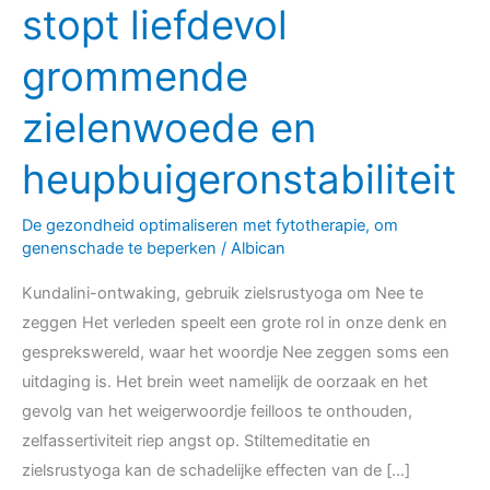
woordkeuze
stopt liefdevol
inzicht,
grommende
stopt
liefdevol
zielenwoede en
grommende
zielenwoede
heupbuigeronstabiliteit
en
heupbuigeronstabiliteit
De gezondheid optimaliseren met fytotherapie, om
genenschade te beperken
/
Albican
Kundalini-ontwaking, gebruik zielsrustyoga om Nee te
zeggen Het verleden speelt een grote rol in onze denk en
gesprekswereld, waar het woordje Nee zeggen soms een
uitdaging is. Het brein weet namelijk de oorzaak en het
gevolg van het weigerwoordje feilloos te onthouden,
zelfassertiviteit riep angst op. Stiltemeditatie en
zielsrustyoga kan de schadelijke effecten van de […]