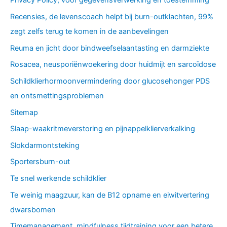
Privacy Policy, voor gegevensverwerking en toestemming
Recensies, de levenscoach helpt bij burn-outklachten, 99%
zegt zelfs terug te komen in de aanbevelingen
Reuma en jicht door bindweefselaantasting en darmziekte
Rosacea, neusporiënwoekering door huidmijt en sarcoïdose
Schildklierhormoonvermindering door glucosehonger PDS
en ontsmettingsproblemen
Sitemap
Slaap-waakritmeverstoring en pijnappelklierverkalking
Slokdarmontsteking
Sportersburn-out
Te snel werkende schildklier
Te weinig maagzuur, kan de B12 opname en eiwitvertering
dwarsbomen
Timemanagement, mindfulness tijdtraining voor een betere