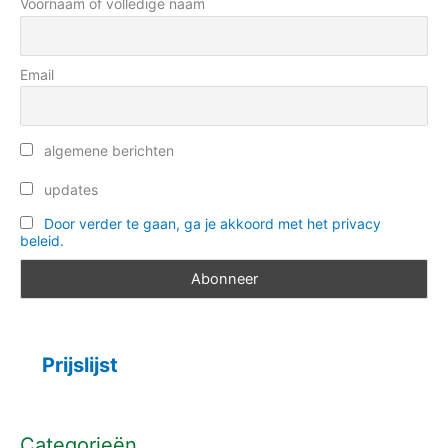
e
Voornaam of volledige naam
:
ë
n
Email
algemene berichten
updates
Door verder te gaan, ga je akkoord met het privacy
beleid.
Prijslijst
Categorieën