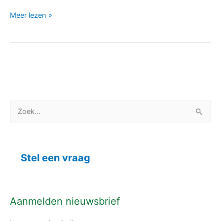
Meer lezen »
C
Z
a
o
t
e
e
k
Stel een vraag
g
n
o
a
r
a
Aanmelden nieuwsbrief
i
r