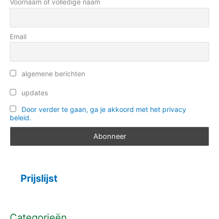
e
Voornaam of volledige naam
:
ë
n
Email
algemene berichten
updates
Door verder te gaan, ga je akkoord met het privacy
beleid.
Prijslijst
Categorieën