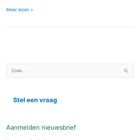
Meer lezen »
C
Z
a
o
t
e
e
k
Stel een vraag
g
n
o
a
r
a
Aanmelden nieuwsbrief
i
r