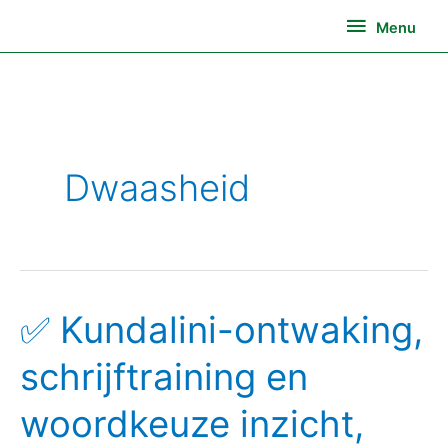
Ga
Menu
Menu
naar
de
inhoud
Dwaasheid
✅ Kundalini-ontwaking,
✅
Kundalini-
schrijftraining en
ontwaking,
schrijftraining
woordkeuze inzicht,
en