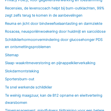
Privacy Policy, voor gegevensverwerking en toestemming
Recensies, de levenscoach helpt bij burn-outklachten, 99%
zegt zelfs terug te komen in de aanbevelingen
Reuma en jicht door bindweefselaantasting en darmziekte
Rosacea, neusporiënwoekering door huidmijt en sarcoïdose
Schildklierhormoonvermindering door glucosehonger PDS
en ontsmettingsproblemen
Sitemap
Slaap-waakritmeverstoring en pijnappelklierverkalking
Slokdarmontsteking
Sportersburn-out
Te snel werkende schildklier
Te weinig maagzuur, kan de B12 opname en eiwitvertering
dwarsbomen
Timemanagement, mindfulness tijdtraining voor een betere