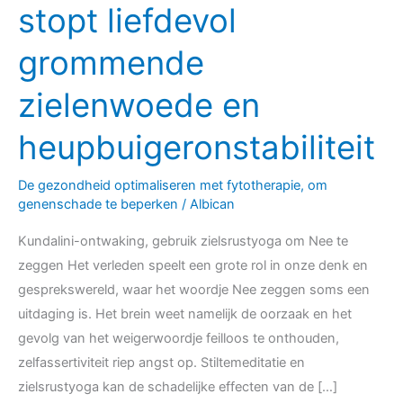
woordkeuze
stopt liefdevol
inzicht,
grommende
stopt
liefdevol
zielenwoede en
grommende
zielenwoede
heupbuigeronstabiliteit
en
heupbuigeronstabiliteit
De gezondheid optimaliseren met fytotherapie, om
genenschade te beperken
/
Albican
Kundalini-ontwaking, gebruik zielsrustyoga om Nee te
zeggen Het verleden speelt een grote rol in onze denk en
gesprekswereld, waar het woordje Nee zeggen soms een
uitdaging is. Het brein weet namelijk de oorzaak en het
gevolg van het weigerwoordje feilloos te onthouden,
zelfassertiviteit riep angst op. Stiltemeditatie en
zielsrustyoga kan de schadelijke effecten van de […]