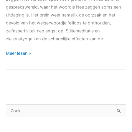
gesprekswereld, waar het woordje Nee zeggen soms een
uitdaging is. Het brein weet namelijk de oorzaak en het
gevolg van het weigerwoordje feilloos te onthouden,
zelfassertiviteit riep angst op. Stiltemeditatie en
zielsrustyoga kan de schadelijke effecten van de
Meer lezen »
C
Z
a
o
t
e