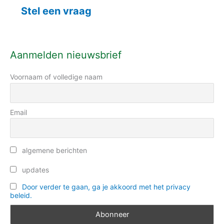
e
k
Stel een vraag
g
n
o
a
r
a
Aanmelden nieuwsbrief
i
r
e
Voornaam of volledige naam
:
ë
n
Email
algemene berichten
updates
Door verder te gaan, ga je akkoord met het privacy
beleid.