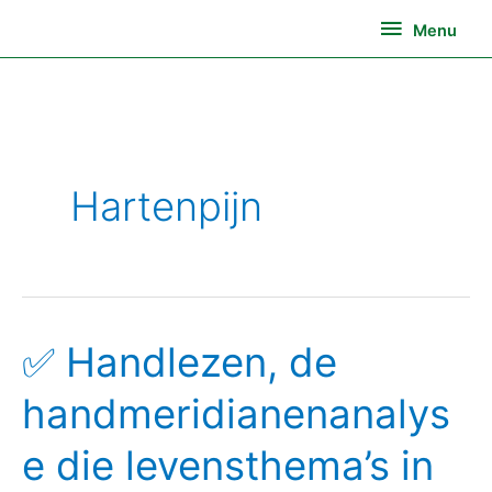
Ga
Menu
Menu
naar
de
inhoud
Hartenpijn
✅ Handlezen, de
✅
Handlezen,
handmeridianenanalys
de
handmeridianenanalyse
e die levensthema’s in
die