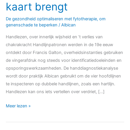
levensthema’s
kaart brengt
in
kaart
De gezondheid optimaliseren met fytotherapie, om
genenschade te beperken
/
Albican
brengt
Handlezen, over innerlijk wijsheid en ’t verlies van
chakrakracht Handlijnpatronen werden in de 19e eeuw
ontdekt door Francis Galton, overheidsinstanties gebruiken
de vingerafdruk nog steeds voor identificatiedoeleinden en
opsporingswerkzaamheden. De handdiagnostiekanalyse
wordt door praktijk Albican gebruikt om de vier hoofdlijnen
te inspecteren op dubbele handlijnen, zoals een hartlijn.
Handlezen kan ons iets vertellen over verdriet, […]
Meer lezen »