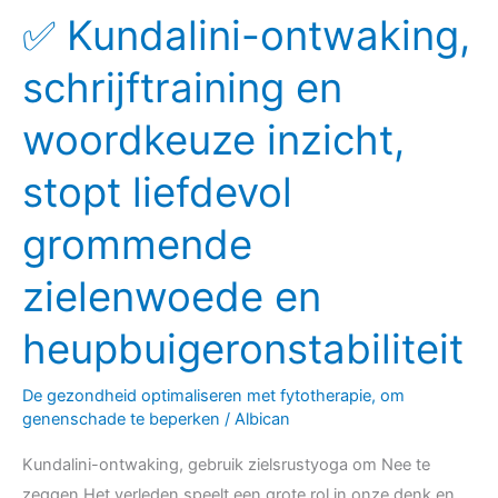
✅ Kundalini-ontwaking,
✅
Kundalini-
schrijftraining en
ontwaking,
schrijftraining
woordkeuze inzicht,
en
woordkeuze
stopt liefdevol
inzicht,
grommende
stopt
liefdevol
zielenwoede en
grommende
zielenwoede
heupbuigeronstabiliteit
en
heupbuigeronstabiliteit
De gezondheid optimaliseren met fytotherapie, om
genenschade te beperken
/
Albican
Kundalini-ontwaking, gebruik zielsrustyoga om Nee te
zeggen Het verleden speelt een grote rol in onze denk en