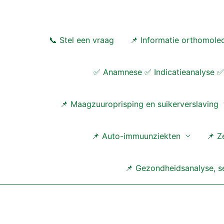
Ga
naar
de
📞 Stel een vraag
📌 Informatie orthomolec
inhoud
✅ Anamnese ✅ Indicatieanalyse ✅ 
📌 Maagzuuroprisping en suikerverslaving
📌 Auto-immuunziekten
📌 Z
📌 Gezondheidsanalyse, se