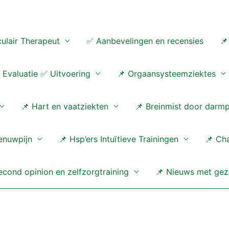
ulair Therapeut
✅ Aanbevelingen en recensies
📌
Evaluatie ✅ Uitvoering
📌 Orgaansysteemziektes
📌 Hart en vaatziekten
📌 Breinmist door darm
enuwpijn
📌 Hsp’ers Intuïtieve Trainingen
📌 Ch
cond opinion en zelfzorgtraining
📌 Nieuws met gez