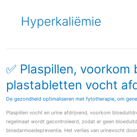
Hyperkaliëmie
✅ Plaspillen, voorkom
✅
Plaspillen,
plastabletten vocht af
voorkom
bloeduitdroging
De gezondheid optimaliseren met fytotherapie, om gen
omdat
plastabletten
Plaspillen vocht en urine afdrijvend, voorkom bloeduitdro
vocht
regelmaat wordt gecontroleerd, zodat er geen bloeduitdr
afdrijvend
bloedarmoedepreventie. Het verlies van urinevocht door
werken