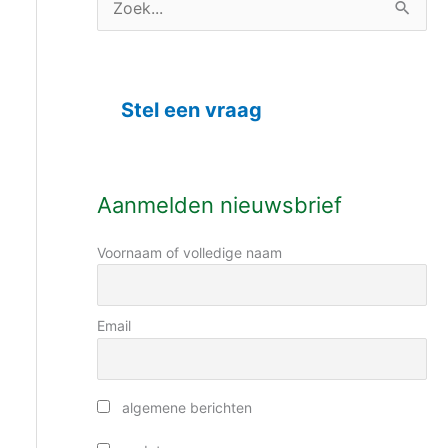
C
Z
a
o
t
e
e
Stel een vraag
k
g
n
o
a
r
Aanmelden nieuwsbrief
a
i
r
Voornaam of volledige naam
e
:
ë
n
Email
algemene berichten