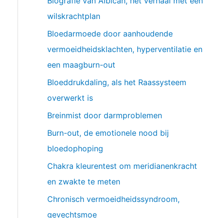
Biografie van Albican, het verhaal met een
wilskrachtplan
Bloedarmoede door aanhoudende
vermoeidheidsklachten, hyperventilatie en
een maagburn-out
Bloeddrukdaling, als het Raassysteem
overwerkt is
Breinmist door darmproblemen
Burn-out, de emotionele nood bij
bloedophoping
Chakra kleurentest om meridianenkracht
en zwakte te meten
Chronisch vermoeidheidssyndroom,
gevechtsmoe