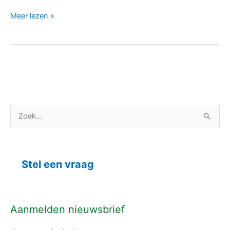
Meer lezen »
C
Z
a
o
t
e
e
k
Stel een vraag
g
n
o
a
r
a
Aanmelden nieuwsbrief
i
r