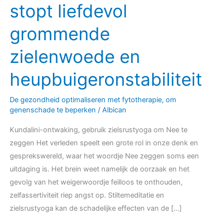
woordkeuze
stopt liefdevol
inzicht,
grommende
stopt
liefdevol
zielenwoede en
grommende
zielenwoede
heupbuigeronstabiliteit
en
heupbuigeronstabiliteit
De gezondheid optimaliseren met fytotherapie, om
genenschade te beperken
/
Albican
Kundalini-ontwaking, gebruik zielsrustyoga om Nee te
zeggen Het verleden speelt een grote rol in onze denk en
gesprekswereld, waar het woordje Nee zeggen soms een
uitdaging is. Het brein weet namelijk de oorzaak en het
gevolg van het weigerwoordje feilloos te onthouden,
zelfassertiviteit riep angst op. Stiltemeditatie en
zielsrustyoga kan de schadelijke effecten van de […]