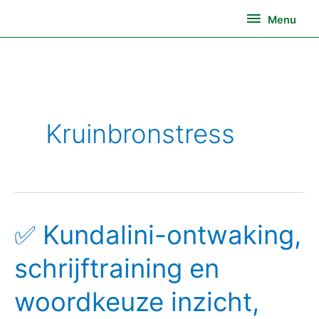
Ga
Menu
Menu
naar
de
inhoud
Kruinbronstress
✅ Kundalini-ontwaking,
✅
Kundalini-
schrijftraining en
ontwaking,
schrijftraining
woordkeuze inzicht,
en