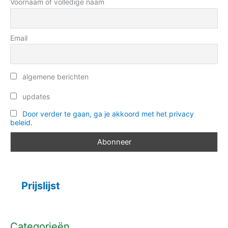
e
Voornaam of volledige naam
:
ë
n
Email
algemene berichten
updates
Door verder te gaan, ga je akkoord met het privacy
beleid.
Prijslijst
Categorieën