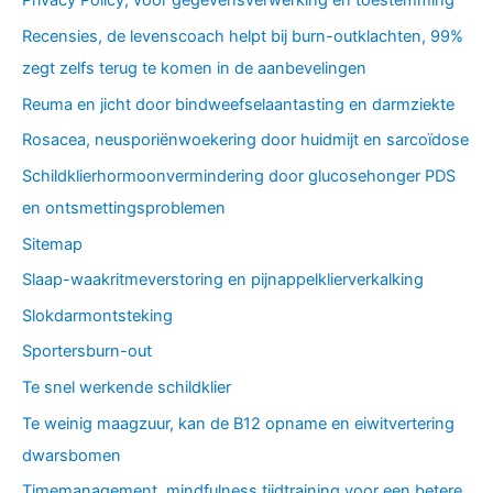
Privacy Policy, voor gegevensverwerking en toestemming
Recensies, de levenscoach helpt bij burn-outklachten, 99%
zegt zelfs terug te komen in de aanbevelingen
Reuma en jicht door bindweefselaantasting en darmziekte
Rosacea, neusporiënwoekering door huidmijt en sarcoïdose
Schildklierhormoonvermindering door glucosehonger PDS
en ontsmettingsproblemen
Sitemap
Slaap-waakritmeverstoring en pijnappelklierverkalking
Slokdarmontsteking
Sportersburn-out
Te snel werkende schildklier
Te weinig maagzuur, kan de B12 opname en eiwitvertering
dwarsbomen
Timemanagement, mindfulness tijdtraining voor een betere