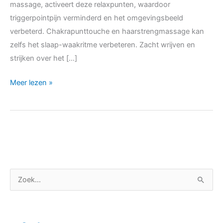
massage, activeert deze relaxpunten, waardoor
triggerpointpijn verminderd en het omgevingsbeeld
verbeterd. Chakrapunttouche en haarstrengmassage kan
zelfs het slaap-waakritme verbeteren. Zacht wrijven en
strijken over het […]
Meer lezen »
C
Z
a
o
t
e
e