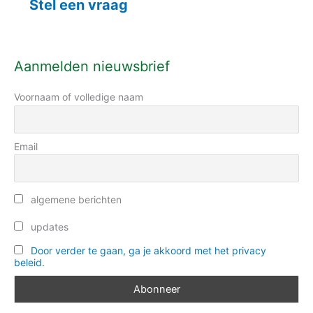
k
Stel een vraag
g
n
o
a
r
a
Aanmelden nieuwsbrief
i
r
e
Voornaam of volledige naam
:
ë
n
Email
algemene berichten
updates
Door verder te gaan, ga je akkoord met het privacy
beleid.