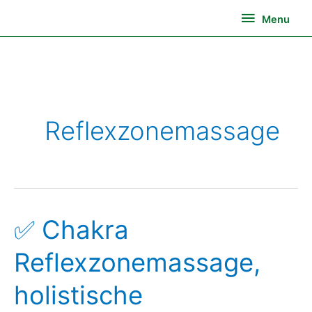
Ga
Menu
Menu
naar
de
inhoud
Reflexzonemassage
✅ Chakra
✅
Chakra
Reflexzonemassage,
Reflexzonemassage,
holistische
holistische
ontspanningsmassage