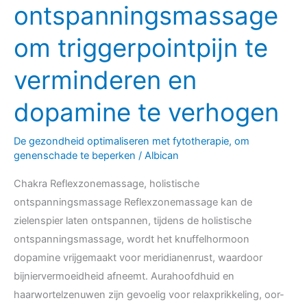
om
ontspanningsmassage
triggerpointpijn
om triggerpointpijn te
te
verminderen
verminderen en
en
dopamine
dopamine te verhogen
te
verhogen
De gezondheid optimaliseren met fytotherapie, om
genenschade te beperken
/
Albican
Chakra Reflexzonemassage, holistische
ontspanningsmassage Reflexzonemassage kan de
zielenspier laten ontspannen, tijdens de holistische
ontspanningsmassage, wordt het knuffelhormoon
dopamine vrijgemaakt voor meridianenrust, waardoor
bijniervermoeidheid afneemt. Aurahoofdhuid en
haarwortelzenuwen zijn gevoelig voor relaxprikkeling, oor-